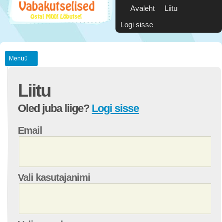
Avaleht
Liitu
Logi sisse
Menüü
Liitu
Oled juba liige?
Logi sisse
Email
Vali kasutajanimi