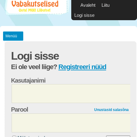
Avaleht
Liitu
Logi sisse
Menüü
Logi sisse
Ei ole veel liige?
Registreeri nüüd
Kasutajanimi
Parool
Unustasid salasõna