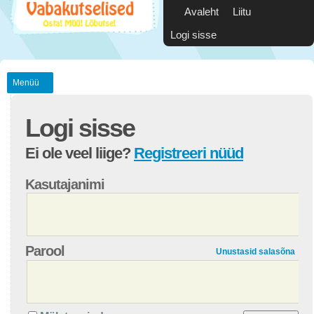
Avaleht
Liitu
Logi sisse
Menüü
Logi sisse
Ei ole veel liige?
Registreeri nüüd
Kasutajanimi
Parool
Unustasid salasõna