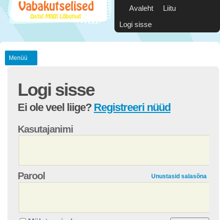
Avaleht
Liitu
Logi sisse
Menüü
Logi sisse
Ei ole veel liige?
Registreeri nüüd
Kasutajanimi
Parool
Unustasid salasõna