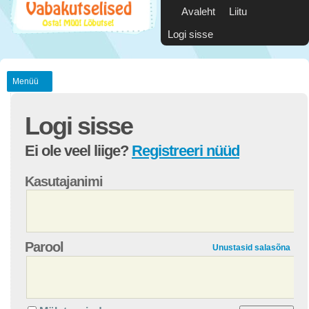
Avaleht
Liitu
Logi sisse
Menüü
Logi sisse
Ei ole veel liige?
Registreeri nüüd
Kasutajanimi
Parool
Unustasid salasõna