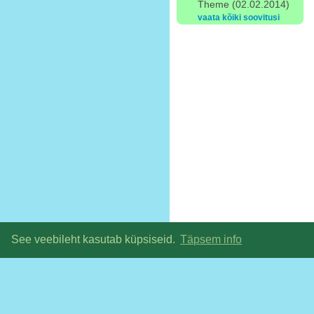
Theme (02.02.2014)
vaata kõiki soovitusi
See veebileht kasutab küpsiseid.
Täpsem info