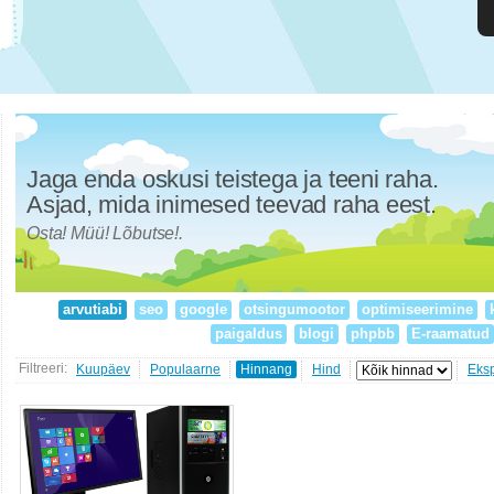
Jaga enda oskusi teistega ja teeni raha.
Asjad, mida inimesed teevad raha eest.
Osta! Müü! Lõbutse!.
arvutiabi
seo
google
otsingumootor
optimiseerimine
paigaldus
blogi
phpbb
E-raamatud
Filtreeri:
Kuupäev
Populaarne
Hinnang
Hind
Eks