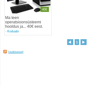
40€
Ma teen
operatsioonsüsteemi
hooldus ja... 40€ eest
.
-
Koduabi
1
Uudisvoog!