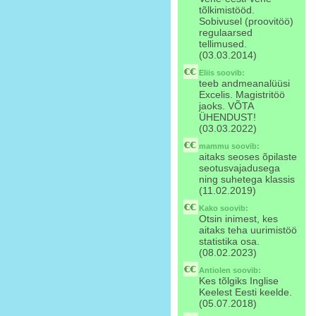
tõlkimistööd.
Sobivusel (proovitöö)
regulaarsed
tellimused.
(03.03.2014)
Eliis
soovib:
teeb andmeanalüüsi
Excelis. Magistritöö
jaoks. VÕTA
ÜHENDUST!
(03.03.2022)
mammu
soovib:
aitaks seoses õpilaste
seotusvajadusega
ning suhetega klassis
(11.02.2019)
Kako
soovib:
Otsin inimest, kes
aitaks teha uurimistöö
statistika osa.
(08.02.2023)
Antiolen
soovib:
Kes tõlgiks Inglise
Keelest Eesti keelde.
(05.07.2018)