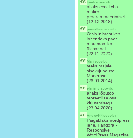
lunden
soovib:
aitaks excel vba
makro
programmeerimisel
(12.12.2018)
paavellust
soovib:
Otsin inimest kes
lahendaks paar
matemaatika
ülesannet.
(22.11.2020)
Mari
soovib:
teeks majale
sisekujunduse.
Modernse.
(26.01.2014)
elerieng
soovib:
aitaks lõputöö
teoreetilise osa
kirjutamisega
(23.04.2020)
Andro444
soovib:
Paigaldaks wordpress
lehe. Pandora -
Responsive
WordPress Magazine