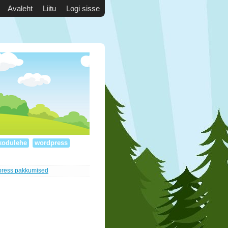
Avaleht
Liitu
Logi sisse
kodulehe
wordpress
press pakkumised