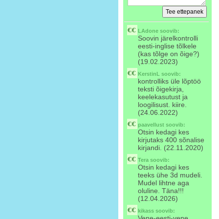
LAdone
soovib:
Soovin järelkontrolli
eesti-inglise tõlkele
(kas tõlge on õige?)
(19.02.2023)
KerstinL
soovib:
kontrolliks üle lõptöö
teksti õigekirja,
keelekasutust ja
loogilisust. kiire.
(24.06.2022)
paavellust
soovib:
Otsin kedagi kes
kirjutaks 400 sõnalise
kirjandi. (22.11.2020)
Tera
soovib:
Otsin kedagi kes
teeks ühe 3d mudeli.
Mudel lihtne aga
oluline. Täna!!!
(12.04.2026)
kikass
soovib:
Vene-eesti-vene