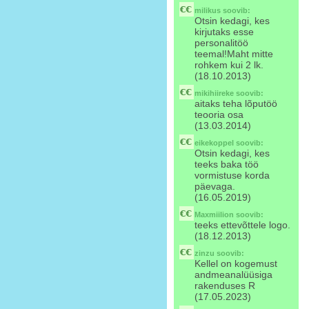
milikus
soovib:
Otsin kedagi, kes
kirjutaks esse
personalitöö
teemal!Maht mitte
rohkem kui 2 lk.
(18.10.2013)
mikihiireke
soovib:
aitaks teha lõputöö
teooria osa
(13.03.2014)
eikekoppel
soovib:
Otsin kedagi, kes
teeks baka töö
vormistuse korda
päevaga.
(16.05.2019)
Maxmiilion
soovib:
teeks ettevõttele logo.
(18.12.2013)
zinzu
soovib:
Kellel on kogemust
andmeanalüüsiga
rakenduses R
(17.05.2023)