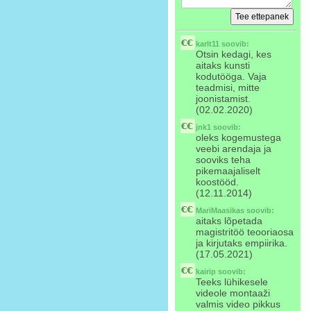
karlt11
soovib:
Otsin kedagi, kes
aitaks kunsti
kodutööga. Vaja
teadmisi, mitte
joonistamist.
(02.02.2020)
jnk1
soovib:
oleks kogemustega
veebi arendaja ja
sooviks teha
pikemaajaliselt
koostööd.
(12.11.2014)
MariMaasikas
soovib:
aitaks lõpetada
magistritöö teooriaosa
ja kirjutaks empiirika.
(17.05.2021)
kairip
soovib:
Teeks lühikesele
videole montaaži
valmis video pikkus