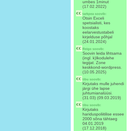
umbes 1minut
(17.02.2022)
tarkpea
soovib:
Otsin Exceli
spetsialisti, kes
koostaks
eelarvestustabeli
kirjelduse põhjal
(24.01.2024)
Reigo
soovib:
Soovin leida lihtsama
(ingl. k)lkodulehe
tegijat. Zone
keskkond-wordpress.
(10.05.2025)
tibu
soovib:
Kirjutaks mulle juhendi
järgi ühe lapse
juhtumianalüüsi.
(31.03) (09.03.2019)
tibu
soovib:
Kirjutaks
hariduspoliitilise essee
2000 sõna tähtaeg
04.01.2019
(17.12.2018)