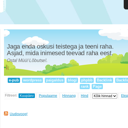
Jaga enda oskusi teistega ja teeni raha.
Asjad, mida inimesed teevad raha eest.
Osta! Müü! Lõbutse!.
e-pub
wordpress
paigaldus
blogi
phpbb
Backlink
Backli
rank
Page
Filtreeri:
Kuupäev
Populaarne
Hinnang
Hind
Eks
Uudisvoog!