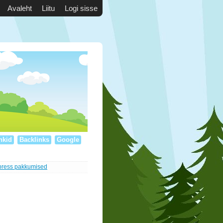
Avaleht
Liitu
Logi sisse
nkid
Backlinks
Google
press pakkumised