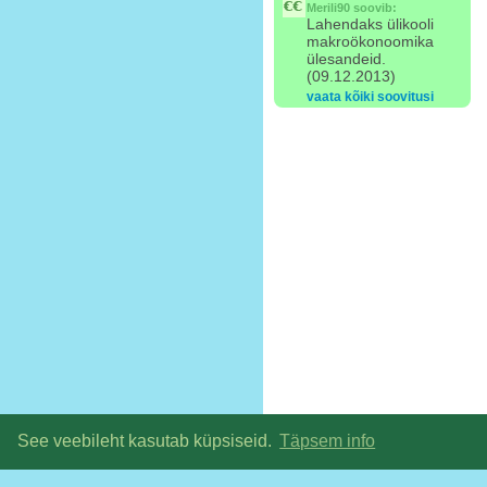
Merili90
soovib:
Lahendaks ülikooli
makroökonoomika
ülesandeid.
(09.12.2013)
vaata kõiki soovitusi
See veebileht kasutab küpsiseid.
Täpsem info