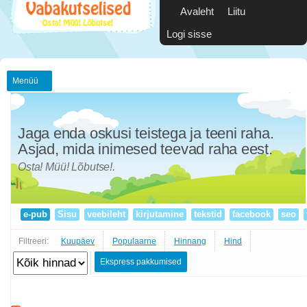
Avaleht
Liitu
Logi sisse
Menüü
Jaga enda oskusi teistega ja teeni raha.
Asjad, mida inimesed teevad raha eest.
Osta! Müü! Lõbutse!.
e-pub
Sisu
veebileht
kirjutamine
tekstid
facebook
seo
Filtreeri:
Kuupäev
Populaarne
Hinnang
Hind
Ekspress pakkumised