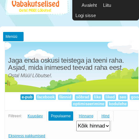
Avaleht
Liitu
Logi sisse
Menüü
Jaga enda oskusi teistega ja teeni raha.
Asjad, mida inimesed teevad raha eest.
Osta! Müü! Lõbutse!.
e-pub
facebook
fännid
sõbrad
like
liked
seo
goo
optimiseerimine
kodulehe
Filtreeri:
Kuupäev
Populaarne
Hinnang
Hind
Ekspress pakkumised