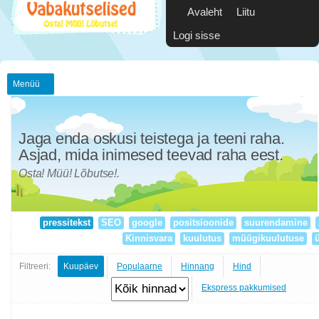
Avaleht
Liitu
Logi sisse
Menüü
Jaga enda oskusi teistega ja teeni raha.
Asjad, mida inimesed teevad raha eest.
Osta! Müü! Lõbutse!.
pressitekst
SEO
google
positsioonide
suurendamine
Kinnisvara
kuulutus
müügikuulutuse
ü
Filtreeri:
Kuupäev
Populaarne
Hinnang
Hind
Ekspress pakkumised