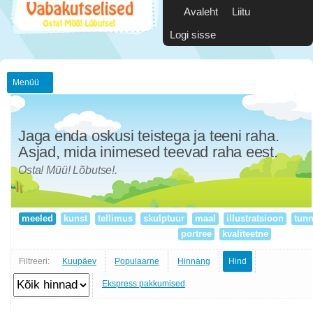
Avaleht
Liitu
Logi sisse
Menüü
Jaga enda oskusi teistega ja teeni raha.
Asjad, mida inimesed teevad raha eest.
Osta! Müü! Lõbutse!.
meeled
kunst
tellimus
skulptuur
maal
illustratsioon
tunn
portree
kvaliteetne
Filtreeri:
Kuupäev
Populaarne
Hinnang
Hind
Ekspress pakkumised