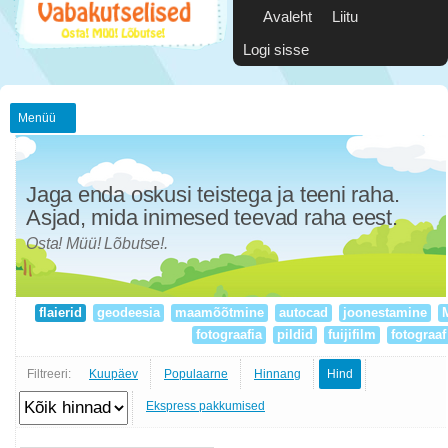
Avaleht
Liitu
Logi sisse
Menüü
Jaga enda oskusi teistega ja teeni raha.
Asjad, mida inimesed teevad raha eest.
Osta! Müü! Lõbutse!.
flaierid
geodeesia
maamõõtmine
autocad
joonestamine
M
fotograafia
pildid
fuijifilm
fotograa
Filtreeri:
Kuupäev
Populaarne
Hinnang
Hind
Ekspress pakkumised