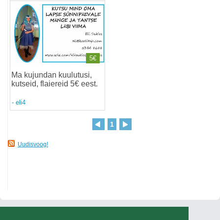
5€
Ma kujundan kuulutusi,
kutseid, flaiereid 5€ eest
.
-
eli4
1
Uudisvoog!