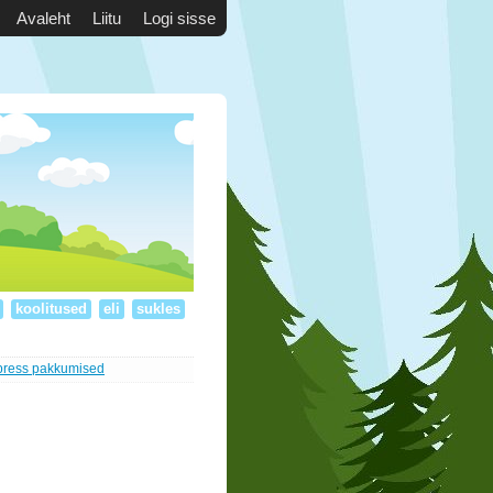
Avaleht
Liitu
Logi sisse
s
koolitused
eli
sukles
press pakkumised