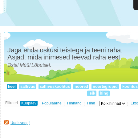
Jaga enda oskusi teistega ja teeni raha.
Asjad, mida inimesed teevad raha eest.
Osta! Müü! Lõbutse!.
keel
sallivus
sallivuskoolitus
noored
noortegrupid
koolitu
isik
hing
Filtreeri:
Kuupäev
Populaarne
Hinnang
Hind
Eks
Uudisvoog!