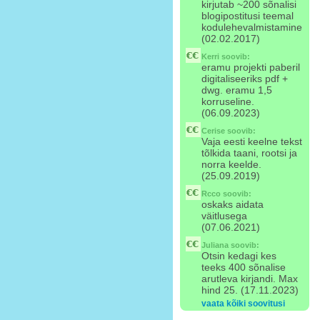
kirjutab ~200 sõnalisi
blogipostitusi teemal
kodulehevalmistamine
(02.02.2017)
Kerri
soovib:
eramu projekti paberil
digitaliseeriks pdf +
dwg. eramu 1,5
korruseline.
(06.09.2023)
Cerise
soovib:
Vaja eesti keelne tekst
tõlkida taani, rootsi ja
norra keelde.
(25.09.2019)
Rcco
soovib:
oskaks aidata
väitlusega
(07.06.2021)
Juliana
soovib:
Otsin kedagi kes
teeks 400 sõnalise
arutleva kirjandi. Max
hind 25. (17.11.2023)
vaata kõiki soovitusi