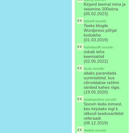
Kirjand teemal mina ja
reisimine 200söna
(05.02.2023)
lisbet9
soovib:
Teeks blogile
Wordpress põhjal
kodulehe.
(01.03.2019)
Katrekas95
soovib:
oskab teha
keemiatöid
(02.05.2022)
lizzie
soovib:
aitaks parandada
uurimistööd, kus
võrreldakse režiimi
siirdeid kahes riigis.
(19.05.2020)
jutamaasikas
soovib:
Soovin leida inimest,
kes kirjutaks ingl k.
ülikooli teadusartiklist
referaadi.
(08.12.2019)
Veebid
soovib: