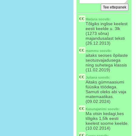
Marjuta
soovib:
Tõlgiks inglise keelest
eesti keelde u. 3lk
(1273 sõna)
majandusalast teksti
(26.12.2013)
mammu
soovib:
aitaks seoses õpilaste
seotusvajadusega
ning suhetega klassis
(11.02.2019)
Juliana
soovib:
Aitaks gümnaasiumi
füüsika töödega.
Samuti oleks abi vaja
matemaatikas.
(09.02.2024)
Kasutajanimi
soovib:
Ma otsin kedagi,kes
tõlgiks 1,5lk eesti
keelest soome keelde.
(10.02.2014)
Cuccy
soovib: