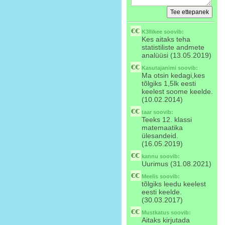
K3llikee
soovib:
Kes aitaks teha
statistiliste andmete
analüüsi (13.05.2019)
Kasutajanimi
soovib:
Ma otsin kedagi,kes
tõlgiks 1,5lk eesti
keelest soome keelde.
(10.02.2014)
taar
soovib:
Teeks 12. klassi
matemaatika
ülesandeid.
(16.05.2019)
kannu
soovib:
Uurimus (31.08.2021)
Meelis
soovib:
tõlgiks leedu keelest
eesti keelde.
(30.03.2017)
Mustkatus
soovib:
Aitaks kirjutada