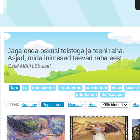
Jaga enda oskusi teistega ja teeni raha.
Asjad, mida inimesed teevad raha eest.
Osta! Müü! Lõbutse!.
Taro
cv
koostamine
kirjutamine
curriculum
vitae
kaaskir
intuitsioon
delikaatsus
Filtreeri:
Kuupäev
Populaarne
Hinnang
Hind
Eks