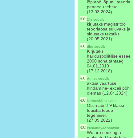
lõputöö lõpuni, teeoria
peaaegu tehtud.
(13.03.2024)
2lis
soovib:
kirjutaks magistritöö
teooriaosa sujuvaks ja
sidusaks tekstiks.
(20.05.2021)
tibu
soovib:
Kirjutaks
hariduspoliitilise essee
2000 sõna tähtaeg
04.01.2019
(17.12.2018)
Annes
soovib:
aktsia väärtuse
hindamine- exceli põhi
olemas (12.04.2024)
karmen85
soovib:
Otsin abi 8-9 klassi
füüsika tööde
tegemisel.
(27.09.2022)
Fredandy32
soovib:
We are seeking a
motivated English to