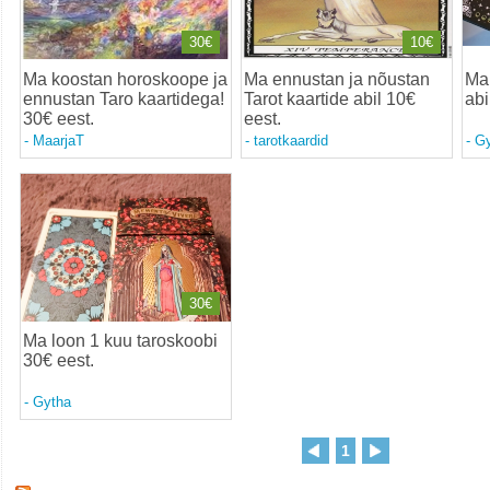
30€
10€
Ma koostan horoskoope ja
Ma ennustan ja nõustan
Ma 
ennustan Taro kaartidega!
Tarot kaartide abil 10€
abi
30€ eest
.
eest
.
-
MaarjaT
-
tarotkaardid
-
Gy
30€
Ma loon 1 kuu taroskoobi
30€ eest
.
-
Gytha
1