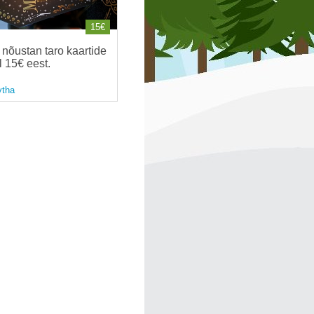
15€
nõustan taro kaartide
l 15€ eest
.
tha