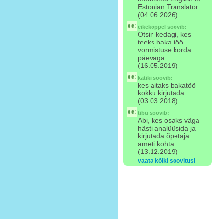
Estonian Translator
(04.06.2026)
eikekoppel
soovib:
Otsin kedagi, kes
teeks baka töö
vormistuse korda
päevaga.
(16.05.2019)
katiki
soovib:
kes aitaks bakatöö
kokku kirjutada
(03.03.2018)
tibu
soovib:
Abi, kes osaks väga
hästi analüüsida ja
kirjutada õpetaja
ameti kohta.
(13.12.2019)
vaata kõiki soovitusi