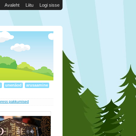
Avaleht
Liitu
Logi sisse
i
unenäod
arusaamine
press pakkumised