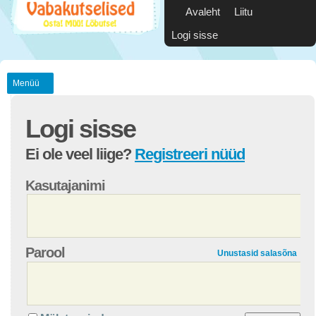
Avaleht
Liitu
Logi sisse
Menüü
Logi sisse
Ei ole veel liige?
Registreeri nüüd
Kasutajanimi
Parool
Unustasid salasõna