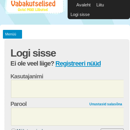
Avaleht
Liitu
Logi sisse
Menüü
Logi sisse
Ei ole veel liige?
Registreeri nüüd
Kasutajanimi
Parool
Unustasid salasõna