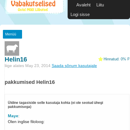
Avaleht
Liitu
Logi sisse
Menüü
Helin16
Hinnatud: 0% Po
liige alates May 23, 2014
Saada sõnum kasutajale
pakkumised Helin16
Üldine tagasiside selle kasutaja kohta (ei ole seotud ühegi
pakkumisega)
Maye
:
Olen inglise filoloog: