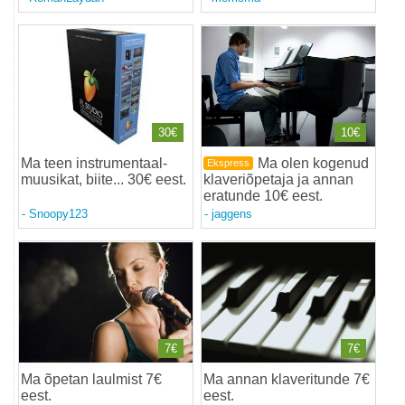
30€
10€
Ma teen instrumentaal-
Ma olen kogenud
Ekspress
muusikat, biite... 30€ eest
.
klaveriõpetaja ja annan
eratunde 10€ eest
.
-
Snoopy123
-
jaggens
7€
7€
Ma õpetan laulmist 7€
Ma annan klaveritunde 7€
eest
.
eest
.