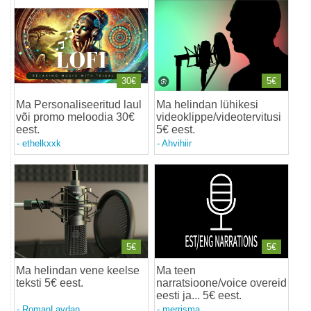
30€
5€
Ma Personaliseeritud laul
Ma helindan lühikesi
või promo meloodia 30€
videoklippe/videotervitusi
eest
.
5€ eest
.
-
ethelkxxk
-
Ahvihiir
5€
5€
Ma helindan vene keelse
Ma teen
teksti 5€ eest
.
narratsioone/voice overeid
eesti ja... 5€ eest
.
-
RomanLaydan
-
merrisma