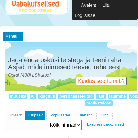
Avaleht
Liitu
Logi sisse
Menüü
Jaga enda oskusi teistega ja teeni raha.
Asjad, mida inimesed teevad raha eest.
Osta! Müü! Lõbutse!.
Kuidas see toimib?
muusika
AI
kingitus
personaliseeritud
laul
laulmine
vok
motivatsioon
Filtreeri:
Kuupäev
Populaarne
Hinnang
Hind
Ekspress pakkumised