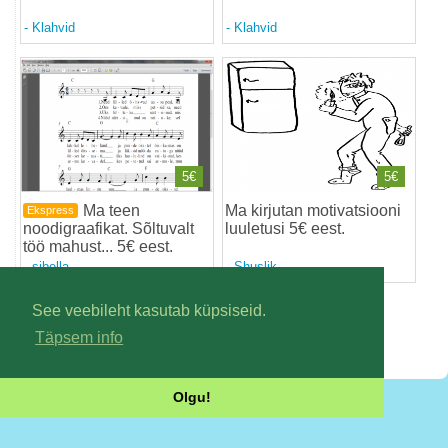
-
Klahvid
-
Klahvid
5€
5€
Ma teen
Ma kirjutan motivatsiooni
Ekspress
noodigraafikat. Sõltuvalt
luuletusi 5€ eest
.
töö mahust... 5€ eest
.
-
sibella
-
Shuslik
See veebileht kasutab küpsiseid.
1
Täpsem info
Uudisvoog!
Olgu!