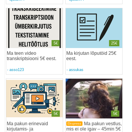
5€
25€
Ma teen video
Ma kirjutan lõputöid 25€
transkriptsiooni 5€ eest
.
eest
.
-
asso123
-
assukas
5€
5€
Ma pakun erinevaid
Ma pakun vestlus,
Ekspress
kirjutamis- ja
mis ei ole igav – 45min 5€