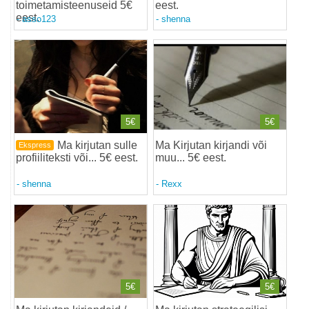
toimetamisteenuseid 5€
eest
.
eest
.
-
asso123
-
shenna
5€
5€
Ma kirjutan sulle
Ma Kirjutan kirjandi või
Ekspress
profiiliteksti või... 5€ eest
.
muu... 5€ eest
.
-
shenna
-
Rexx
5€
5€