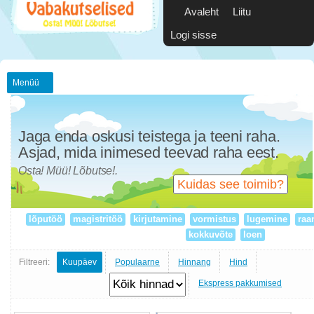
Avaleht
Liitu
Logi sisse
Menüü
Jaga enda oskusi teistega ja teeni raha.
Asjad, mida inimesed teevad raha eest.
Osta! Müü! Lõbutse!.
Kuidas see toimib?
lõputöö
magistritöö
kirjutamine
vormistus
lugemine
raa
kokkuvõte
loen
Filtreeri:
Kuupäev
Populaarne
Hinnang
Hind
Ekspress pakkumised