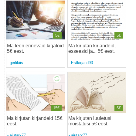
5€
5€
Ma teen erinevaid kirjatöid
Ma kirjutan kirjandeid,
5€ eest
.
esseesid ja... 5€ eest
.
-
gerlikiis
-
Estkirjand93
15€
5€
Ma kirjutan kirjandeid 15€
Ma kirjutan luuletusi,
eest
.
mõistatusi 5€ eest
.
-
ajutark77
-
ajutark77