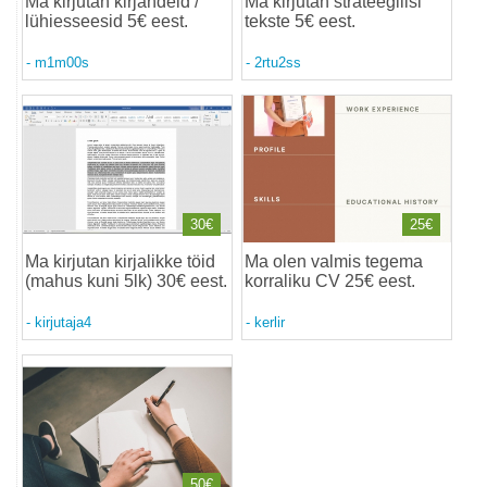
Ma kirjutan kirjandeid /
Ma kirjutan strateegilisi
lühiesseesid 5€ eest
.
tekste 5€ eest
.
-
m1m00s
-
2rtu2ss
30€
25€
Ma kirjutan kirjalikke töid
Ma olen valmis tegema
(mahus kuni 5lk) 30€ eest
.
korraliku CV 25€ eest
.
-
kirjutaja4
-
kerlir
50€