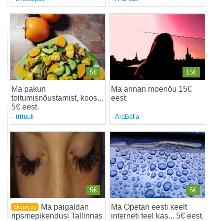
5€
15€
Ma pakun
Ma annan moenõu 15€
toitumisnõustamist, koos...
eest
.
5€ eest
.
-
ttttuuli
-
AraBella
5€
5€
Ma paigaldan
Ma Õpetan eesti keelt
Ekspress
ripsmepikendusi Tallinnas
interneti teel kas... 5€ eest
.