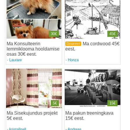
30€
45€
Ma Konsulteerin
Ma cordwood 45€
Ekspress
lemmiklooma hooldamise
eest
.
osas 30€ eest
.
-
Laurare
-
Honza
5€
15€
Ma Sisekujundus projekt
Ma pakun treeningkava
5€ eest
.
15€ eest
.
-
kristallpall
-
Andreas