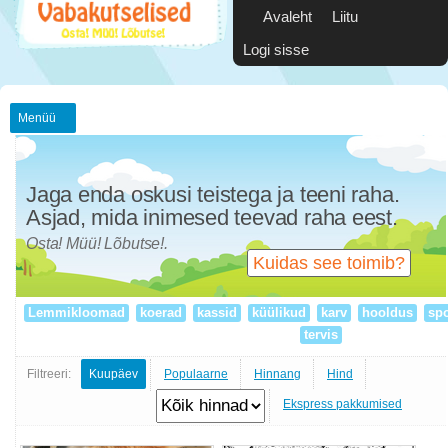
Avaleht
Liitu
Logi sisse
Menüü
Jaga enda oskusi teistega ja teeni raha.
Asjad, mida inimesed teevad raha eest.
Osta! Müü! Lõbutse!.
Kuidas see toimib?
Lemmikloomad
koerad
kassid
küülikud
karv
hooldus
spo
tervis
Filtreeri:
Kuupäev
Populaarne
Hinnang
Hind
Ekspress pakkumised