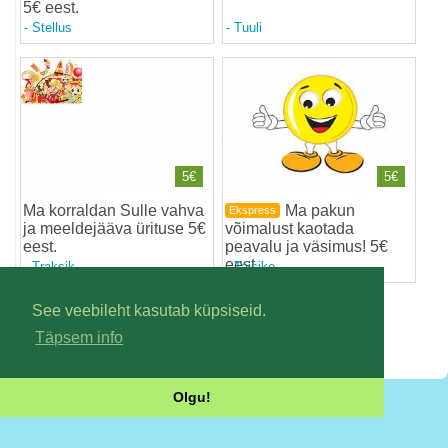
5€ eest
.
-
Stellus
-
Tuuli
5€
5€
Ma korraldan Sulle vahva
Ma pakun
Ekspress
ja meeldejääva ürituse 5€
võimalust kaotada
eest
.
peavalu ja väsimus! 5€
eest
.
-
Traksik
-
Taisike
See veebileht kasutab küpsiseid.
1
Täpsem info
Uudisvoog!
Olgu!