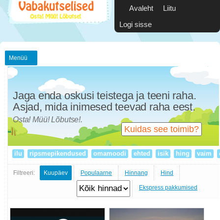
Avaleht
Liitu
Logi sisse
Menüü
Jaga enda oskusi teistega ja teeni raha.
Asjad, mida inimesed teevad raha eest.
Osta! Müü! Lõbutse!.
Kuidas see toimib?
ilu
ripsmepikendused
omamoodi
ehted
isik
hing
vaim
Filtreeri:
Kuupäev
Populaarne
Hinnang
Hind
Ekspress pakkumised