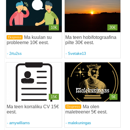
10€
30€
Ma kuulan su
Ma teen hobifotograafina
Ekspress
probleeme 10€ eest
.
pilte 30€ eest
.
-
2rtu2ss
-
Svetake13
15€
5€
Ma teen korraliku CV 15€
Ma olen
Ekspress
eest
.
maletreener 5€ eest
.
-
amywilliams
-
malekuningas