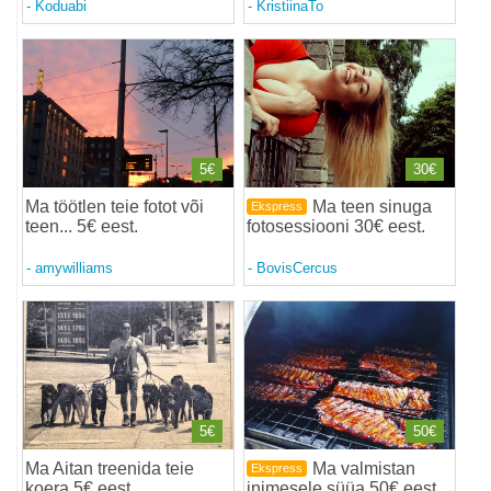
-
Koduabi
-
KristiinaTo
5€
30€
Ma töötlen teie fotot või
Ma teen sinuga
Ekspress
teen... 5€ eest
.
fotosessiooni 30€ eest
.
-
amywilliams
-
BovisCercus
5€
50€
Ma Aitan treenida teie
Ma valmistan
Ekspress
koera 5€ eest
.
inimesele süüa 50€ eest
.