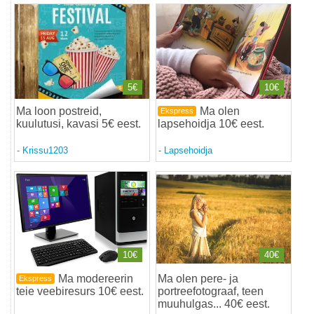
5€
10€
Ma loon postreid,
Ma olen
Ekspress
kuulutusi, kavasi 5€ eest
.
lapsehoidja 10€ eest
.
-
Krissu1203
-
Lapsehoidja
10€
40€
Ma modereerin
Ma olen pere- ja
Ekspress
teie veebiresurs 10€ eest
.
portreefotograaf, teen
muuhulgas... 40€ eest
.