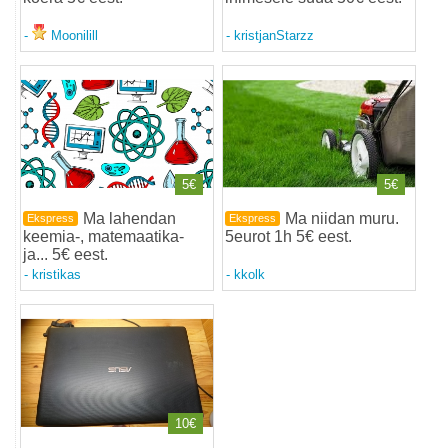
-
Moonilill
-
kristjanStarzz
5€
5€
Ma lahendan
Ma niidan muru.
Ekspress
Ekspress
keemia-, matemaatika-
5eurot 1h 5€ eest
.
ja... 5€ eest
.
-
kristikas
-
kkolk
10€