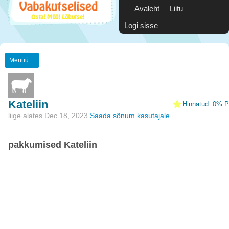
Avaleht
Liitu
Logi sisse
Menüü
Kateliin
Hinnatud: 0% Po
liige alates Dec 18, 2023
Saada sõnum kasutajale
pakkumised Kateliin