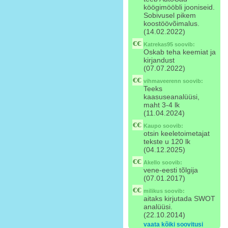
köögimööbli jooniseid.
Sobivusel pikem
koostöövõimalus.
(14.02.2022)
Katrekas95
soovib:
Oskab teha keemiat ja
kirjandust
(07.07.2022)
vihmaveerenn
soovib:
Teeks
kaasuseanalüüsi,
maht 3-4 lk
(11.04.2024)
Kaupo
soovib:
otsin keeletoimetajat
tekste u 120 lk
(04.12.2025)
Akello
soovib:
vene-eesti tõlgija
(07.01.2017)
milikus
soovib:
aitaks kirjutada SWOT
analüüsi.
(22.10.2014)
vaata kõiki soovitusi