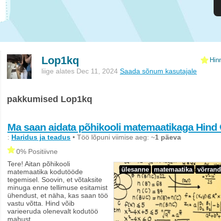
Lop1kq
Hin
liige alates Dec 11, 2024
Saada sõnum kasutajale
pakkumised Lop1kq
Ma saan aidata põhikooli matemaatikaga Hind 
:
Haridus ja teadus
• Töö lõpuni viimise aeg: ~
1 päeva
0% Positiivne
Tere! Aitan põhikooli
ülesanne
matemaatika
võrrand
matemaatika kodutööde
tegemisel. Soovin, et võtaksite
minuga enne tellimuse esitamist
ühendust, et näha, kas saan töö
vastu võtta. Hind võib
varieeruda olenevalt kodutöö
mahust.