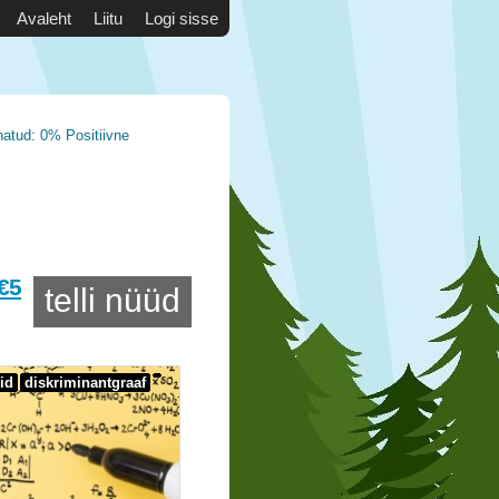
Avaleht
Liitu
Logi sisse
natud: 0% Positiivne
€5
telli nüüd
id
diskriminantgraaf