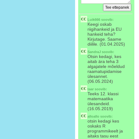
Luik666
soovib:
Keegi oskab
riigihankeid ja EU
hankeid teha?
Kirjutage. Saame
diilile. (01.04.2025)
SandraJ
soovib:
Otsin kedagi, kes
aitab ära teha 3
algajatele mõeldud
raamatupidamise
ülesannet.
(06.05.2024)
taar
soovib:
Teeks 12. klassi
matemaatika
ülesandeid.
(16.05.2019)
alloallo
soovib:
otsin kedagi kes
oskaks R
programmikeelt ja
aitaks tasu eest