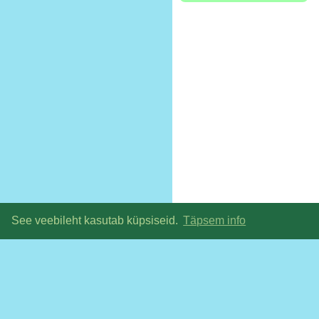
See veebileht kasutab küpsiseid.
Täpsem info