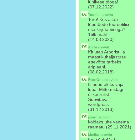
lühikese tööga!
(07.12.2022)
Tourist
soovib:
Tere! Kes aitab
lõputööde teoreetilise
osa kirjutamisega?
15lk maht
(14.03.2020)
Archi
soovib:
Kirjutab Arboristi ja
maastikuhaljastuse
ettevõtte tarbeks
äriplaani.
(08.02.2018)
FixorOne
soovib:
E-pood oleks vaja
luua. Mitte midagi
ülikeerulist.
Soovitavalt
wordpress.
(31.12.2013)
pearn
soovib:
köidaks ühe vanema
raamatu (29.11.2021)
Merike
soovib:
teeb AutoCad