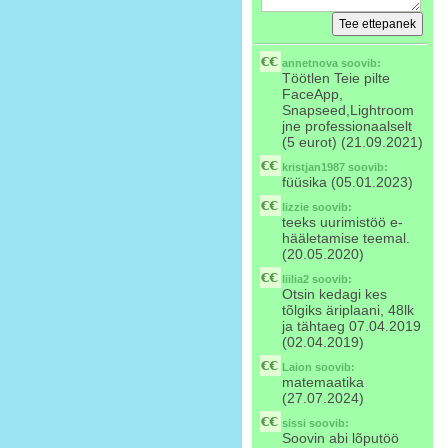
annetnova
soovib:
Töötlen Teie pilte
FaceApp,
Snapseed,Lightroom
jne professionaalselt
(5 eurot) (21.09.2021)
kristjan1987
soovib:
füüsika (05.01.2023)
lizzie
soovib:
teeks uurimistöö e-
hääletamise teemal.
(20.05.2020)
liilia2
soovib:
Otsin kedagi kes
tõlgiks äriplaani, 48lk
ja tähtaeg 07.04.2019
(02.04.2019)
Laion
soovib:
matemaatika
(27.07.2024)
sissi
soovib:
Soovin abi lõputöö