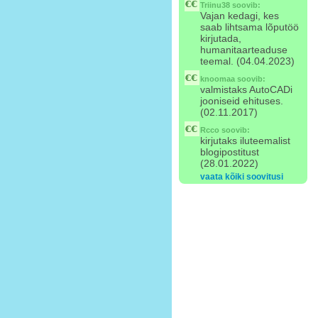
Triinu38
soovib:
Vajan kedagi, kes
saab lihtsama lõputöö
kirjutada,
humanitaarteaduse
teemal. (04.04.2023)
knoomaa
soovib:
valmistaks AutoCADi
jooniseid ehituses.
(02.11.2017)
Rcco
soovib:
kirjutaks iluteemalist
blogipostitust
(28.01.2022)
vaata kõiki soovitusi