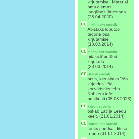
kirjutamisel. Materjal
pms olemas,
loogiliselt järjestada
(28.04.2020)
mikihiireke
soovib:
Abistaks lõputöö
teooria osa
kirjutamisel
(13.03.2014)
marispold
soovib:
aitaks lõputööd
kirjutada.
(28.03.2014)
Helinb
soovib:
otsin, kes aitaks "töö
kirjeldus" töö
korrektseks teha.
Rohkem infot
postkasti (05.03.2023)
kairon
soovib:
oskab Läti ja Leedu
keelt. (21.01.2014)
thutmoses
soovib:
teeks soodsalt lihtse
e-poe (31.01.2014)