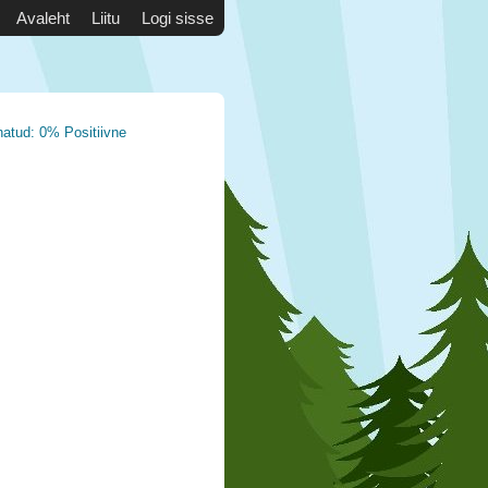
Avaleht
Liitu
Logi sisse
natud: 0% Positiivne