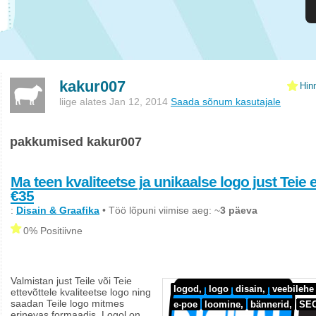
kakur007
Hin
liige alates Jan 12, 2014
Saada sõnum kasutajale
pakkumised kakur007
Ma teen kvaliteetse ja unikaalse logo just Teie 
€35
:
Disain & Graafika
• Töö lõpuni viimise aeg: ~
3 päeva
0% Positiivne
Valmistan just Teile või Teie
logod,
logo
disain,
veebilehe
ettevõttele kvaliteetse logo ning
saadan Teile logo mitmes
e-poe
loomine,
bännerid,
SEO
erinevas formaadis. Logol on