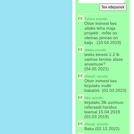
Toivox
soovib:
Otsin inimest kes
aitaks teha maja
projekti , mõte on
olemas pinnas on
kalju . (10.04.2019)
simba
soovib:
teeks kiiresti 1-2 lk
vaimse tervise alase
arvamuse?
(04.05.2021)
eYevaC
soovib:
Otsin inimest kes
kirjutaks mulle
bakatöö. (01.03.2023)
tibu
soovib:
kirjutaks 3lk uurimus-
referaadi haridus
teemal 15.04.2019
(03.03.2019)
eYevaC
soovib:
Baka (02.12.2022)