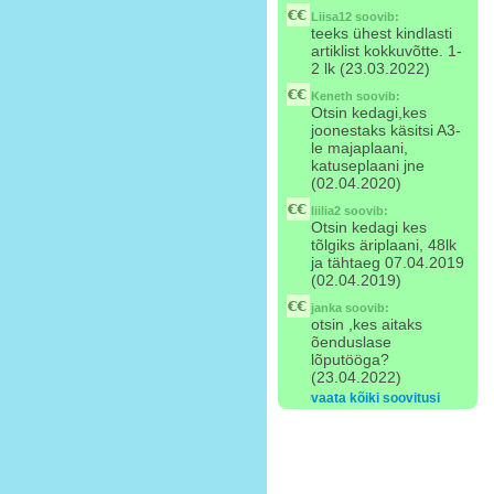
Liisa12
soovib:
teeks ühest kindlasti
artiklist kokkuvõtte. 1-
2 lk (23.03.2022)
Keneth
soovib:
Otsin kedagi,kes
joonestaks käsitsi A3-
le majaplaani,
katuseplaani jne
(02.04.2020)
liilia2
soovib:
Otsin kedagi kes
tõlgiks äriplaani, 48lk
ja tähtaeg 07.04.2019
(02.04.2019)
janka
soovib:
otsin ,kes aitaks
õenduslase
lõputööga?
(23.04.2022)
vaata kõiki soovitusi