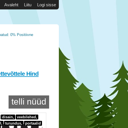
Avaleht
Liitu
Logi sisse
natud: 0% Positiivne
ettevõttele Hind
telli nüüd
disain,
veebilehed,
,
turundus,
portaalid