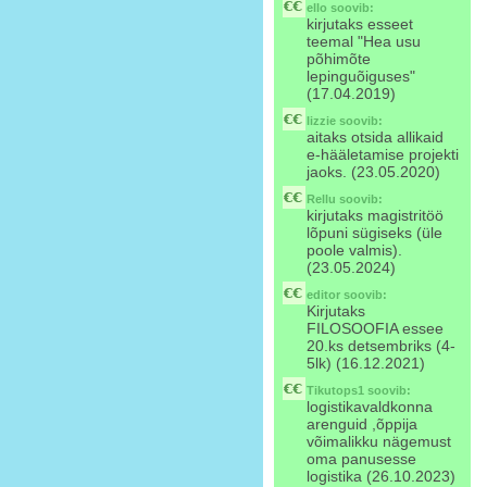
ello
soovib:
kirjutaks esseet
teemal "Hea usu
põhimõte
lepinguõiguses"
(17.04.2019)
lizzie
soovib:
aitaks otsida allikaid
e-hääletamise projekti
jaoks. (23.05.2020)
Rellu
soovib:
kirjutaks magistritöö
lõpuni sügiseks (üle
poole valmis).
(23.05.2024)
editor
soovib:
Kirjutaks
FILOSOOFIA essee
20.ks detsembriks (4-
5lk) (16.12.2021)
Tikutops1
soovib:
logistikavaldkonna
arenguid ,õppija
võimalikku nägemust
oma panusesse
logistika (26.10.2023)