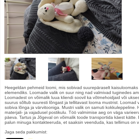
Heegeldan pehmeid loomi, mis sobivad suurepäraselt kaisuloomaks v
elemendiks. Loomade valik on suur ning nad valmivad tuginedes ami
Loomadest on võimalik luua kliendi soovil ka võtmehoidjaid või uks
suurus sõltub suuresti lõngast ja tellitavast looma mustrist. Loomad v
sobiva lõnga ja värvitooniga. Mustri valik on samuti kokkuleppeline. 
materjali- ja vajadusel postikulu. Töö valmimise aeg on väga varieer
päeva. Tartus ja Jõgeval on võimalik toode transportida käest kätte. 
palun minuga kontakteeruda, et saaksin veenduda, kas tellimus on võ
Jaga seda pakkumist: