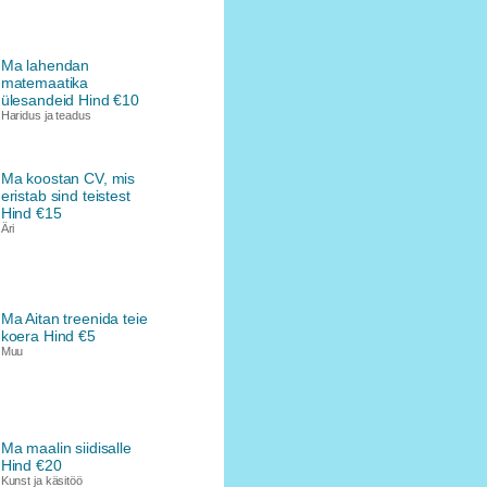
Ma lahendan
matemaatika
ülesandeid Hind €10
Haridus ja teadus
Ma koostan CV, mis
eristab sind teistest
Hind €15
Äri
Ma Aitan treenida teie
koera Hind €5
Muu
Ma maalin siidisalle
Hind €20
Kunst ja käsitöö