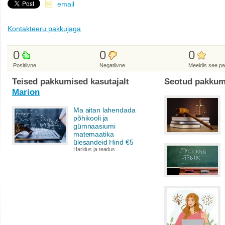
email
Kontakteeru pakkujaga
0
0
0
Positiivne
Negatiivne
Meeldis see p
Teised pakkumised kasutajalt
Seotud pakkum
Marion
Ma aitan lahendada
põhikooli ja
gümnaasiumi
matemaatika
ülesandeid Hind €5
Haridus ja teadus