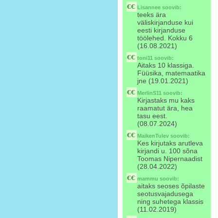
Lisannee
soovib:
teeks ära
väliskirjanduse kui
eesti kirjanduse
töölehed. Kokku 6
(16.08.2021)
toni11
soovib:
Aitaks 10 klassiga.
Füüsika, matemaatika
jne (19.01.2021)
MerlinS11
soovib:
Kirjastaks mu kaks
raamatut ära, hea
tasu eest.
(08.07.2024)
MaikenTulev
soovib:
Kes kirjutaks arutleva
kirjandi u. 100 sõna
Toomas Nipernaadist
(28.04.2022)
mammu
soovib:
aitaks seoses õpilaste
seotusvajadusega
ning suhetega klassis
(11.02.2019)