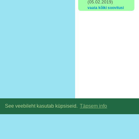
(05.02.2019)
vaata kõiki soovitusi
See veebileht kasutab küpsiseid.
Täpsem info