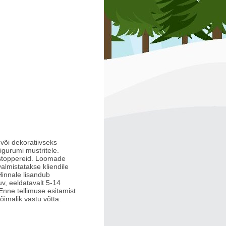
õi dekoratiivseks
gurumi mustritele.
estoppereid. Loomade
almistatakse kliendile
Hinnale lisandub
uv, eeldatavalt 5-14
Enne tellimuse esitamist
imalik vastu võtta.