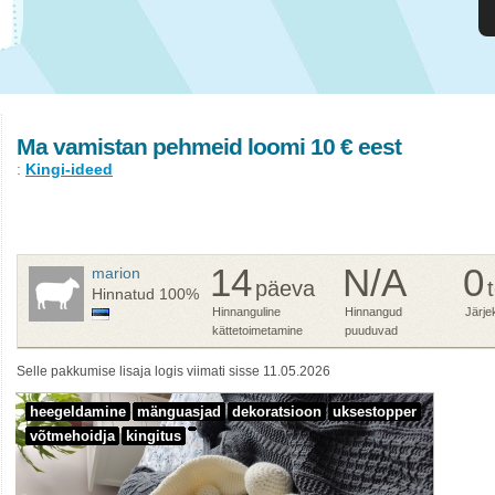
Ma vamistan pehmeid loomi 10 € eest
:
Kingi-ideed
14
N/A
0
marion
päeva
Hinnatud
100%
Hinnanguline
Hinnangud
Järje
kättetoimetamine
puuduvad
Selle pakkumise lisaja logis viimati sisse 11.05.2026
heegeldamine
mänguasjad
dekoratsioon
uksestopper
võtmehoidja
kingitus