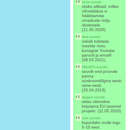
lizzie
soovib:
otsiks allikaid, milles
võrreldakse e-
hääletamise
omaduste mõju
üksteisele.
(21.05.2020)
llerd
soovib:
oskab tuletada
meelde minu
kunagise Youtube
parooli ja emaili!
(08.03.2021)
EMLMTU
soovib:
soovib end proovile
panna
sünkroontõlgina eesti-
vene-eesti.
(26.04.2019)
ikappet
soovib:
oleks võimeline
kirjutama EU tasemel
projekti. (11.05.2020)
sten
soovib:
kujundaks mulle logo
5-10 eest.