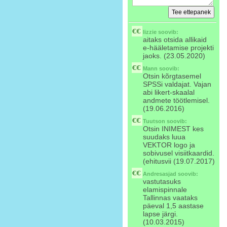
lizzie
soovib:
aitaks otsida allikaid
e-hääletamise projekti
jaoks. (23.05.2020)
Mann
soovib:
Otsin kõrgtasemel
SPSSi valdajat. Vajan
abi likert-skaalal
andmete töötlemisel.
(19.06.2016)
Tuutson
soovib:
Otsin INIMEST kes
suudaks luua
VEKTOR logo ja
sobivusel visiitkaardid.
(ehitusvii (19.07.2017)
Andresasjad
soovib:
vastutasuks
elamispinnale
Tallinnas vaataks
päeval 1,5 aastase
lapse järgi.
(10.03.2015)