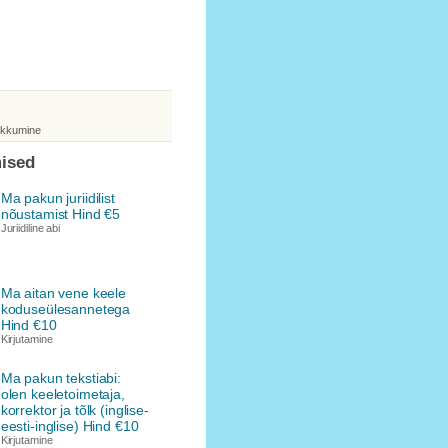
akkumine
ised
Ma pakun juriidilist
nõustamist Hind €5
Juriidiline abi
Ma aitan vene keele
koduseülesannetega
Hind €10
Kirjutamine
Ma pakun tekstiabi:
olen keeletoimetaja,
korrektor ja tõlk (inglise-
eesti-inglise) Hind €10
Kirjutamine