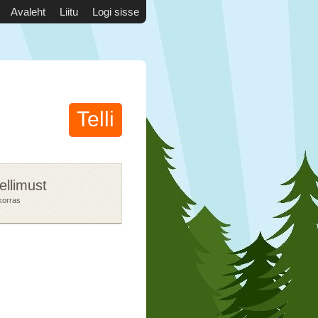
Avaleht
Liitu
Logi sisse
Telli
tellimust
korras