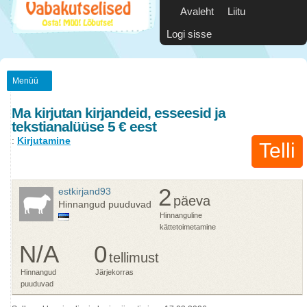
Avaleht
Liitu
Logi sisse
Menüü
Ma kirjutan kirjandeid, esseesid ja
tekstianalüüse 5 € eest
:
Kirjutamine
Telli
2
estkirjand93
päeva
Hinnangud puuduvad
Hinnanguline
kättetoimetamine
N/A
0
tellimust
Hinnangud
Järjekorras
puuduvad