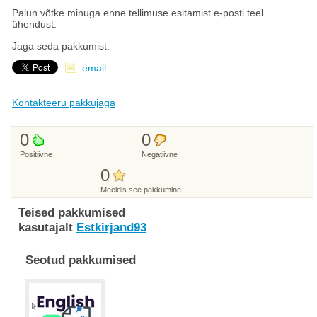
Palun võtke minuga enne tellimuse esitamist e-posti teel
ühendust.
Jaga seda pakkumist:
email
Kontakteeru pakkujaga
0
0
Positiivne
Negatiivne
0
Meeldis see pakkumine
Teised pakkumised
kasutajalt
Estkirjand93
Seotud pakkumised