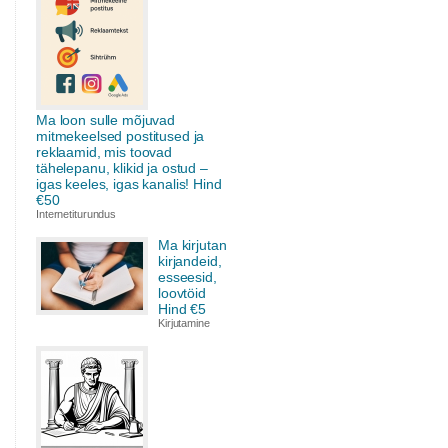
Ma loon sulle mõjuvad
mitmekeelsed postitused ja
reklaamid, mis toovad
tähelepanu, klikid ja ostud –
igas keeles, igas kanalis! Hind
€50
Internetiturundus
Ma kirjutan
kirjandeid,
esseesid,
loovtöid
Hind €5
Kirjutamine