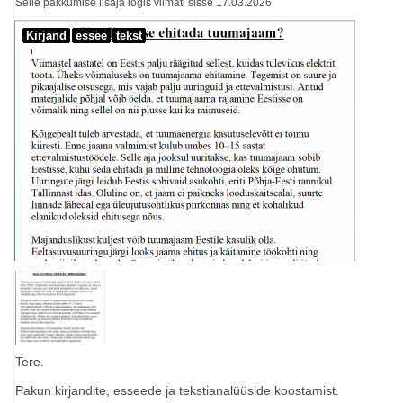
Selle pakkumise lisaja logis viimati sisse 17.03.2026
Kirjand
essee
tekst
Tere.
Pakun kirjandite, esseede ja tekstianalüüside koostamist.