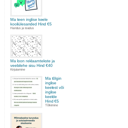
Ma teen inglise keele
kooliülesanded Hind €5
Haridus ja teadus
Ma loon reklaamtekste ja
veebilehe sisu Hind €40
Kirjutamine
Ma tõlgin
inglise
keelest või
inglise
keelde
Hind €5
Tõlkimine