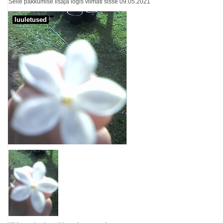
Selle pakkumise lisaja logis viimati sisse 09.05.2021
luuletused