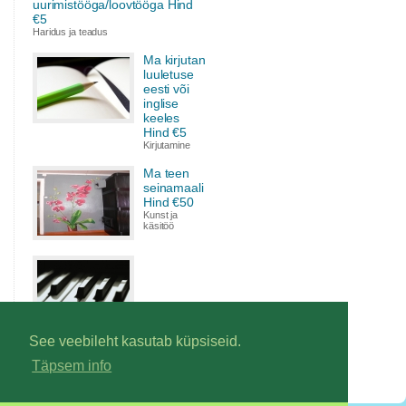
uurimistööga/loovtööga Hind
€5
Haridus ja teadus
Ma kirjutan
luuletuse
eesti või
inglise
keeles
Hind €5
Kirjutamine
Ma teen
seinamaali
Hind €50
Kunst ja
käsitöö
Ma annan klaveritunde Hind
See veebileht kasutab küpsiseid.
€7
Täpsem info
Muusika & Heli