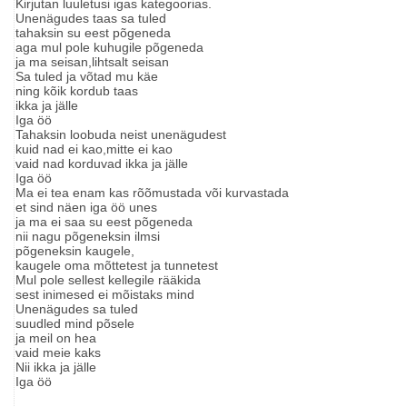
Kirjutan luuletusi igas kategoorias.
Unenägudes taas sa tuled
tahaksin su eest põgeneda
aga mul pole kuhugile põgeneda
ja ma seisan,lihtsalt seisan
Sa tuled ja võtad mu käe
ning kõik kordub taas
ikka ja jälle
Iga öö
Tahaksin loobuda neist unenägudest
kuid nad ei kao,mitte ei kao
vaid nad korduvad ikka ja jälle
Iga öö
Ma ei tea enam kas rõõmustada või kurvastada
et sind näen iga öö unes
ja ma ei saa su eest põgeneda
nii nagu põgeneksin ilmsi
põgeneksin kaugele,
kaugele oma mõttetest ja tunnetest
Mul pole sellest kellegile rääkida
sest inimesed ei mõistaks mind
Unenägudes sa tuled
suudled mind põsele
ja meil on hea
vaid meie kaks
Nii ikka ja jälle
Iga öö