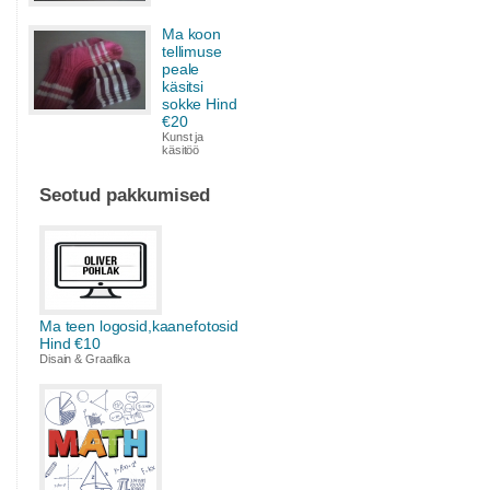
Ma koon
tellimuse
peale
käsitsi
sokke Hind
€20
Kunst ja
käsitöö
Seotud pakkumised
Ma teen logosid,kaanefotosid
Hind €10
Disain & Graafika