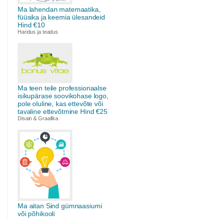
Ma lahendan matemaatika,
füüsika ja keemia ülesandeid
Hind €10
Haridus ja teadus
Ma teen teile professionaalse
isikupärase soovikohase logo,
pole oluline, kas ettevõte või
tavaline ettevõtmine Hind €25
Disain & Graafika
Ma aitan Sind gümnaasiumi
või põhikooli