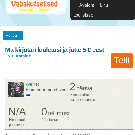
Avaleht
Liitu
Logi sisse
Menüü
Ma kirjutan luuletusi ja jutte 5 € eest
:
Kirjutamine
Telli
2
kverret
päeva
Hinnangud puuduvad
Hinnanguline
kättetoimetamine
N/A
0
tellimust
Hinnangud
Järjekorras
puuduvad