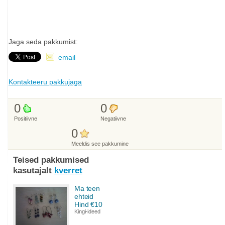
Jaga seda pakkumist:
email
Kontakteeru pakkujaga
0
0
Positiivne
Negatiivne
0
Meeldis see pakkumine
Teised pakkumised
kasutajalt
kverret
Ma teen
ehteid
Hind €10
Kingi-ideed