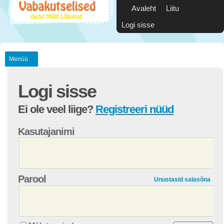
Avaleht
Liitu
Logi sisse
Menüü
Logi sisse
Ei ole veel liige?
Registreeri nüüd
Kasutajanimi
Parool
Unustasid salasõna