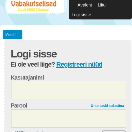
Avaleht
Liitu
Logi sisse
Menüü
Logi sisse
Ei ole veel liige?
Registreeri nüüd
Kasutajanimi
Parool
Unustasid salasõna