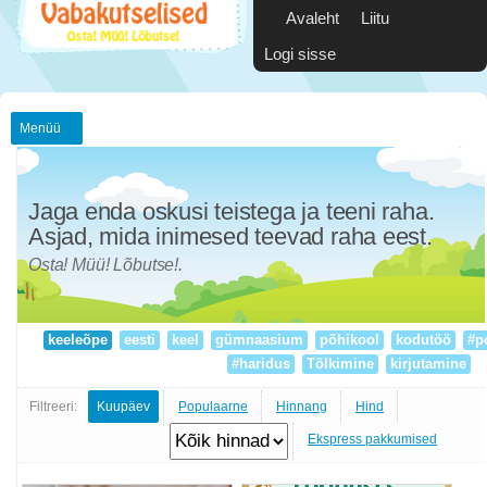
Avaleht
Liitu
Logi sisse
Menüü
Jaga enda oskusi teistega ja teeni raha.
Asjad, mida inimesed teevad raha eest.
Osta! Müü! Lõbutse!.
keeleõpe
eesti
keel
gümnaasium
põhikool
kodutöö
#p
#haridus
Tõlkimine
kirjutamine
Filtreeri:
Kuupäev
Populaarne
Hinnang
Hind
Ekspress pakkumised