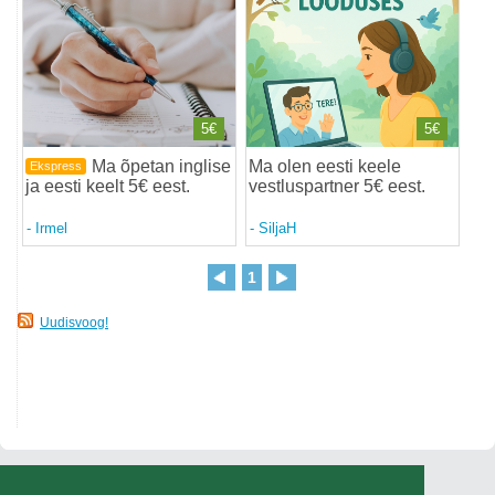
5€
5€
Ma õpetan inglise
Ma olen eesti keele
Ekspress
ja eesti keelt 5€ eest
.
vestluspartner 5€ eest
.
-
Irmel
-
SiljaH
1
Uudisvoog!