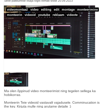
Selle pakkumise lisaja logis viimati sisse 20.09.2023
videomontaaž
video
editing
edit
montage
monteerimine
monteerin
videoid
youtube
reklaam
videote
Ma olen õppinud video monteerimist ning tegelen sellega ka
hobikorras.
Monteerin Teie videoid vastavalt vajadusele. Comminucation is
the key. Kirjuta mulle ning arutame detaile :)