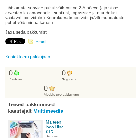
Lihtsamate soovide puhul võib minna 2-5 päeva (aja sisse
arvestan ka omavahelist suhtlust, tagasiside ja muudatusi
vastavalt soovidele.) Keerukamate soovide ja/või muudatuste
puhul võib minna kauem.
Jaga seda pakkumist:
email
Kontakteeru pakkujaga
0
0
Positiivne
Negatiivne
0
Meeldis see pakkumine
Teised pakkumised
kasutajalt
Multimeedia
Ma teen
logo Hind
€15
Disain &