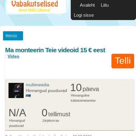
Avaleht
Liitu
Logi sisse
Menüü
Ma monteerin Teie videoid 15 € eest
:
Video
Telli
10
multimeedia
päeva
Hinnangud puuduvad
Hinnanguline
kättetoimetamine
N/A
0
tellimust
Hinnangud
Järjekorras
puuduvad