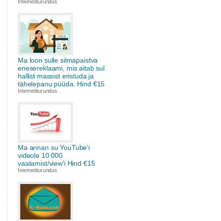
Internetiturundus
Ma loon sulle silmapaistva
enesereklaami, mis aitab sul
hallist massist eristuda ja
tähelepanu püüda. Hind €15
Internetiturundus
Ma annan su YouTube'i
videole 10 000
vaatamist/view'i Hind €15
Internetiturundus