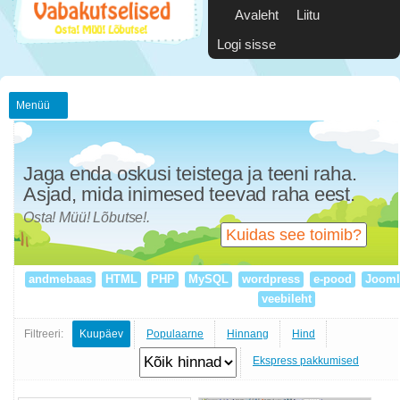
Avaleht
Liitu
Logi sisse
Menüü
Jaga enda oskusi teistega ja teeni raha.
Asjad, mida inimesed teevad raha eest.
Osta! Müü! Lõbutse!.
Kuidas see toimib?
andmebaas
HTML
PHP
MySQL
wordpress
e-pood
Jooml
veebileht
Filtreeri:
Kuupäev
Populaarne
Hinnang
Hind
Ekspress pakkumised