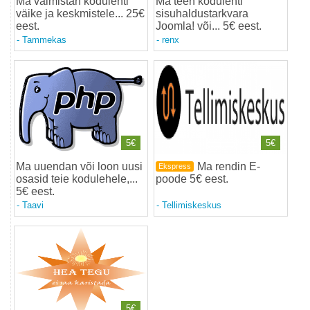
Ma valmistan kodulehti
Ma teen kodulehti
väike ja keskmistele... 25€
sisuhaldustarkvara
eest
.
Joomla! või... 5€ eest
.
-
Tammekas
-
renx
5€
5€
Ma uuendan või loon uusi
Ma rendin E-
Ekspress
osasid teie kodulehele,...
poode 5€ eest
.
5€ eest
.
-
Taavi
-
Tellimiskeskus
5€