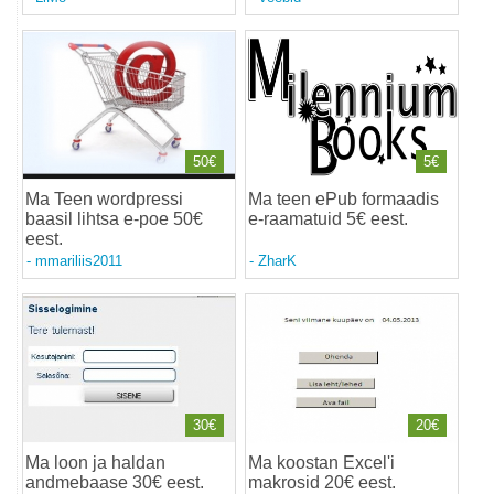
50€
5€
Ma Teen wordpressi
Ma teen ePub formaadis
baasil lihtsa e-poe 50€
e-raamatuid 5€ eest
.
eest
.
-
mmariliis2011
-
ZharK
30€
20€
Ma loon ja haldan
Ma koostan Excel'i
andmebaase 30€ eest
.
makrosid 20€ eest
.