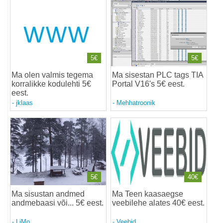
5€
5€
Ma olen valmis tegema
Ma sisestan PLC tags TIA
korralikke kodulehti 5€
Portal V16's 5€ eest
.
eest
.
-
jklaas
-
Mehhatroonik
5€
40€
Ma sisustan andmed
Ma Teen kaasaegse
andmebaasi või... 5€ eest
.
veebilehe alates 40€ eest
.
-
LiMo
-
Veebid