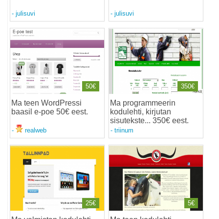
-
julisuvi
-
julisuvi
50€
350€
Ma teen WordPressi
Ma programmeerin
baasil e-poe 50€ eest
.
kodulehti, kirjutan
sisutekste... 350€ eest
.
-
realweb
-
triinum
25€
5€