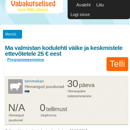
Avaleht
Liitu
Logi sisse
Menüü
Ma valmistan kodulehti väike ja keskmistele
ettevõtetele 25 € eest
:
Programmeerimine
Telli
30
tammekas
päeva
Hinnangud puuduvad
Hinnanguline
kättetoimetamine
N/A
0
tellimust
Hinnangud
Järjekorras
puuduvad