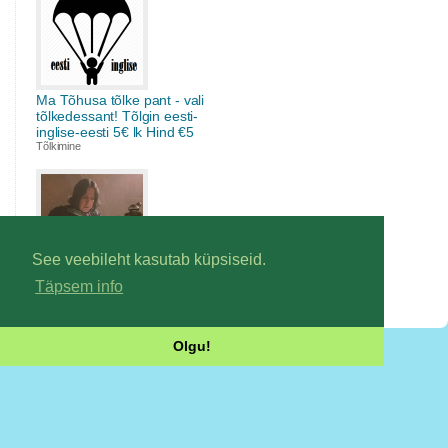
Ma Tõhusa tõlke pant - vali
tõlkedessant! Tõlgin eesti-
inglise-eesti 5€ lk Hind €5
Tõlkimine
Ma kirjutan/ümberkirjutan heal
tasemel sisu-, reklaam-, tarbe-
See veebileht kasutab küpsiseid.
ja muid tekste Hind €5
Täpsem info
Kirjutamine
Olgu!