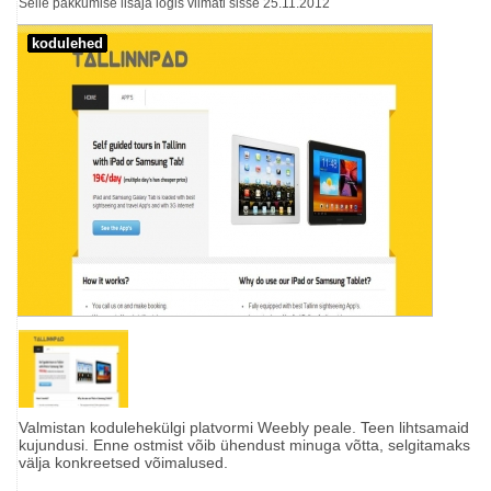
Selle pakkumise lisaja logis viimati sisse 25.11.2012
kodulehed
Valmistan kodulehekülgi platvormi Weebly peale. Teen lihtsamaid
kujundusi. Enne ostmist võib ühendust minuga võtta, selgitamaks
välja konkreetsed võimalused.