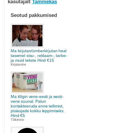
kasutajalt
Tammekas
Seotud pakkumised
Ma kirjutan/ümberkirjutan heal
tasemel sisu-, reklaam-, tarbe-
ja muid tekste Hind €15
Kirjutamine
Ma tõlgin vene-eesti ja eesti-
vene suunal. Palun
kontakteeruda enne tellimist,
pisiasjade kokku leppimiseks.
Hind €5
Tõlkimine