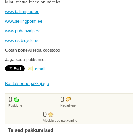
Minu tehtud lehed on näiteks:
www.tallinnpad.ee
www.sellingpoint.ee
www.puhasvaip.ee
www.estbicycle.ee
Ootan põnevusega koostööd.
Jaga seda pakkumist:
email
Kontakteeru pakkujaga
0
0
Positiivne
Negatiivne
0
Meeldis see pakkumine
Teised pakkumised