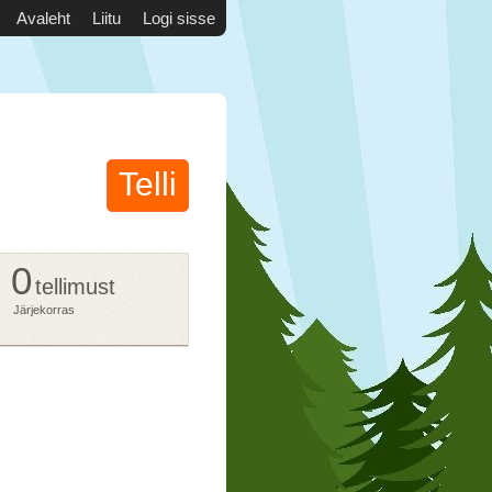
Avaleht
Liitu
Logi sisse
Telli
0
tellimust
Järjekorras