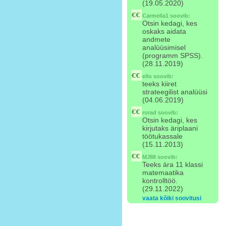
(19.05.2020)
Carmella1
soovib:
Otsin kedagi, kes
oskaks aidata
andmete
analüüsimisel
(programm SPSS).
(28.11.2019)
ello
soovib:
teeks kiiret
strateegilist analüüsi
(04.06.2019)
rorad
soovib:
Otsin kedagi, kes
kirjutaks äriplaani
töötukassale
(15.11.2013)
MJ88
soovib:
Teeks ära 11 klassi
matemaatika
kontrolltöö.
(29.11.2022)
vaata kõiki soovitusi