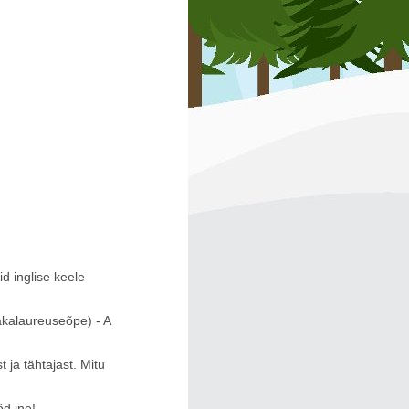
d inglise keele
bakalaureuseõpe) - A
 ja tähtajast. Mitu
öd jne!