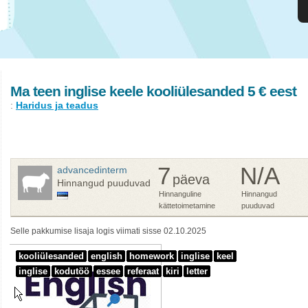
Ma teen inglise keele kooliülesanded 5 € eest
:
Haridus ja teadus
7
N/A
advancedinterm
päeva
Hinnangud puuduvad
Hinnanguline
Hinnangud
kättetoimetamine
puuduvad
Selle pakkumise lisaja logis viimati sisse 02.10.2025
kooliülesanded
english
homework
inglise
keel
inglise
kodutöö
essee
referaat
kiri
letter