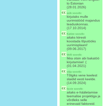
to Estonian
(28.01.2026)
axik
soovib:
kirjutaks mulle
uurimistööd majandus
teaduskonnas.
(17.10.2014)
Katiee
soovib:
aitaks kiiresti
koostada lõputööks
uurimisplaani!
(09.06.2017)
Volli
soovib:
Ikka otsin abi bakatöö
kirjutamisel :(
(01.04.2021)
silja
soovib:
Tõlgiks vene keelest
slaidid eesti keelde.
(14.09.2024)
lizzie
soovib:
aitaks e-hääletamise
teemalise projektiga ja
võrdleks selle
erinevaid faktoreid.