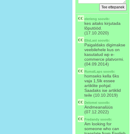
elerieng
soovib:
kes aitaks kirjutada
lõputööd.
(17.10.2020)
ElisLast
soovib:
Paigaldaks digimakse
veebilehele kus on
kasutatud wp e-
commerce platvormi.
(04.09.2014)
RumalLaps
soovib:
homseks kella 6ks
vaja 1,5lk essee
artiklite pohjal.
Saadaks ise artiklid
teile (10.10.2019)
Delomei
soovib:
Andmeanalüüs
(07.12.2022)
Fredandy
soovib:
Am looking for
someone who can
translate from English