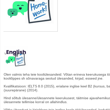
Olen valmis teha teie kooliülesandeid. Võtan erineva keerukusega töi
kooliõppes sh sõnavaraga seotud ülesanded, kirjad, esseed jne.
Kvalifikatsioon: IELTS 8.0 (2015), erialane inglise keel B2 (kursus, 
(suurepärane) (2014).
Hind sõltub ülesanne/ülesannete keerukusest, täitmise ajavahemikust
ülesannete tellimise korral on allahindlus.
Võtke ühendust ja kirjeldage teie inglise keele tööülesanded, kodutö