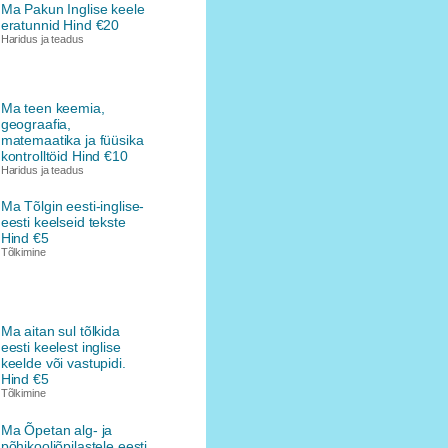
Ma Pakun Inglise keele
eratunnid Hind €20
Haridus ja teadus
Ma teen keemia,
geograafia,
matemaatika ja füüsika
kontrolltöid Hind €10
Haridus ja teadus
Ma Tõlgin eesti-inglise-
eesti keelseid tekste
Hind €5
Tõlkimine
Ma aitan sul tõlkida
eesti keelest inglise
keelde või vastupidi.
Hind €5
Tõlkimine
Ma Õpetan alg- ja
põhikooliõpilastele eesti