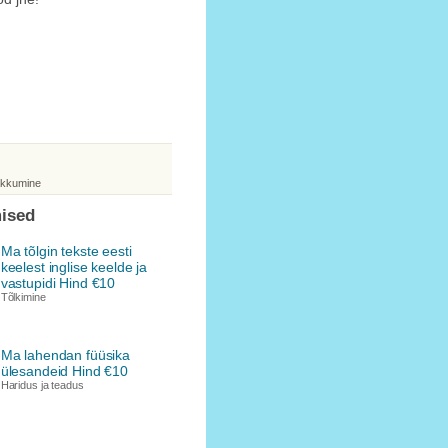
akkumine
ised
Ma tõlgin tekste eesti
keelest inglise keelde ja
vastupidi Hind €10
Tõlkimine
Ma lahendan füüsika
ülesandeid Hind €10
Haridus ja teadus