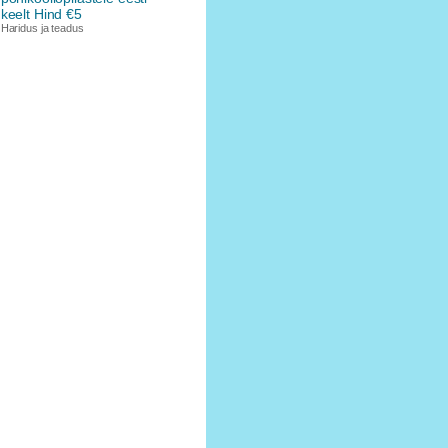
keelt Hind €5
Haridus ja teadus