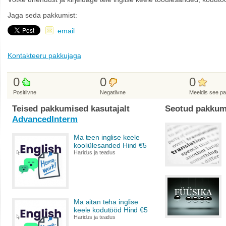
Jaga seda pakkumist:
email
Kontakteeru pakkujaga
0
0
0
Positiivne
Negatiivne
Meeldis see p
Teised pakkumised kasutajalt
Seotud pakkum
AdvancedInterm
Ma teen inglise keele
kooliülesanded Hind €5
Haridus ja teadus
Ma aitan teha inglise
keele kodutööd Hind €5
Haridus ja teadus