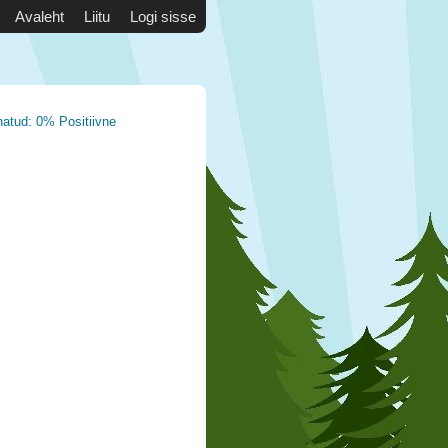
Avaleht
Liitu
Logi sisse
natud: 0% Positiivne