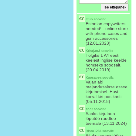
etuo
soovib:
Estonian copywriters
needed! - online store
with phone cases and
gsm accessories
(12.01.2023)
KristjanJ
soovib:
Tõlgiks 1 A4 eesti
keelest inglise keelde
homseks soodsalt.
(20.04.2019)
Kapsapea
soovib:
Vajan abi
majandusalase essee
kirjutamisel. Huvi
korral kiri postkasti
(05.11.2018)
sndr
soovib:
Saaks kirjutada
lõputöö raudtee
teemale (13.11.2024)
Risto1234
soovib:
Aitaks uurimistööga