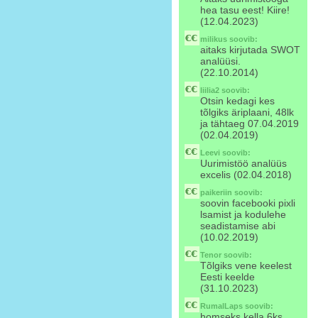
hea tasu eest! Kiire!
(12.04.2023)
milikus
soovib:
aitaks kirjutada SWOT
analüüsi.
(22.10.2014)
liilia2
soovib:
Otsin kedagi kes
tõlgiks äriplaani, 48lk
ja tähtaeg 07.04.2019
(02.04.2019)
Leevi
soovib:
Uurimistöö analüüs
excelis (02.04.2018)
paikeriin
soovib:
soovin facebooki pixli
lsamist ja kodulehe
seadistamise abi
(10.02.2019)
Tenor
soovib:
Tõlgiks vene keelest
Eesti keelde
(31.10.2023)
RumalLaps
soovib:
homseks kella 6ks