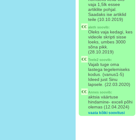
vaja 1,5lk essee
artiklite pohjal.
Saadaks ise artiklid
teile (10.10.2019)
aleth
soovib:
Oleks vaja kedagi, kes
videole skripti sisse
loeks, umbes 3000
sõna pikk.
(28.10.2019)
Teele2
soovib:
Vajab tuge oma
lastega tegelemiseks
kodus. (vanus1-5)
Ideed just Sinu
lapsele. (22.03.2020)
Annes
soovib:
aktsia väärtuse
hindamine- exceli põhi
olemas (12.04.2024)
vaata kõiki soovitusi