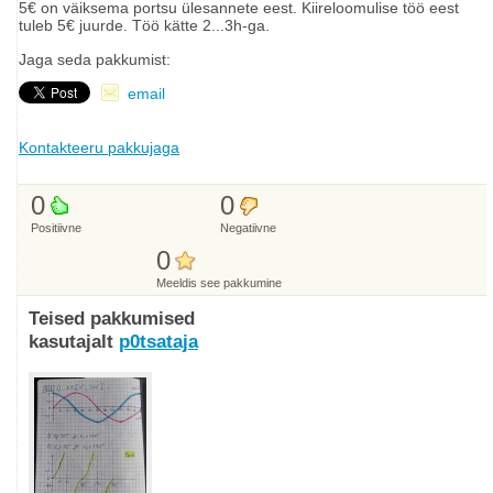
5€ on väiksema portsu ülesannete eest. Kiireloomulise töö eest
tuleb 5€ juurde. Töö kätte 2...3h-ga.
Jaga seda pakkumist:
email
Kontakteeru pakkujaga
0
0
Positiivne
Negatiivne
0
Meeldis see pakkumine
Teised pakkumised
kasutajalt
p0tsataja