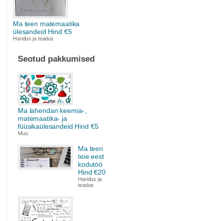
Ma teen matemaatika
ülesandeid Hind €5
Haridus ja teadus
Seotud pakkumised
Ma lahendan keemia-,
matemaatika- ja
füüsikaülesandeid Hind €5
Muu
Ma teen
teie eest
kodutöö
Hind €20
Haridus ja
teadus