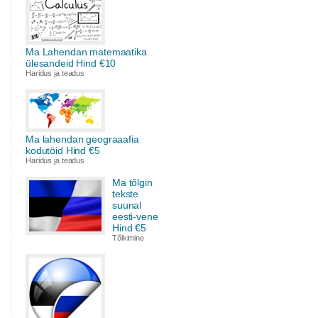
Ma Lahendan matemaatika
ülesandeid Hind €10
Haridus ja teadus
Ma lahendan geograaafia
kodutöid Hind €5
Haridus ja teadus
Ma tõlgin
tekste
suunal
eesti-vene
Hind €5
Tõlkimine