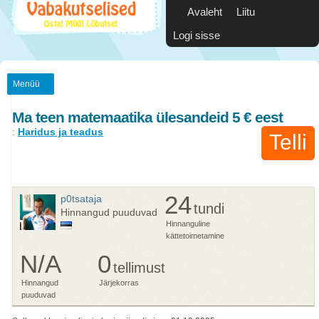
Avaleht
Liitu
Logi sisse
Menüü
Ma teen matemaatika ülesandeid 5 € eest
:
Haridus ja teadus
Telli
24
p0tsataja
tundi
Hinnangud puuduvad
Hinnanguline
kättetoimetamine
N/A
0
tellimust
Hinnangud
Järjekorras
puuduvad