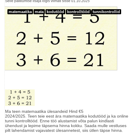
Selle pakkumise lisaja logis viimati sisse 01.10.2025
matemaatika
mata
kodutööd
kontrolltööd
tunnikontrollid
Ma teen matemaatika ülesandeid Hind €5
2024/2025. Teen teie eest ära matemaatika kodutööd ja ka online
tunni kontrolltööd. Enne töö alustamist võta palun kindlasti
ühendust ja lepime täpsema hinna kokku. Saada mulle vestluses
pilt lahendamist vajavatest ülesannetest, siis ütlen täpse hinna.