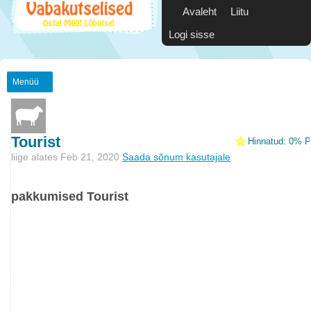
Avaleht
Liitu
Logi sisse
Menüü
Tourist
Hinnatud: 0% Po
liige alates Feb 21, 2020
Saada sõnum kasutajale
pakkumised Tourist