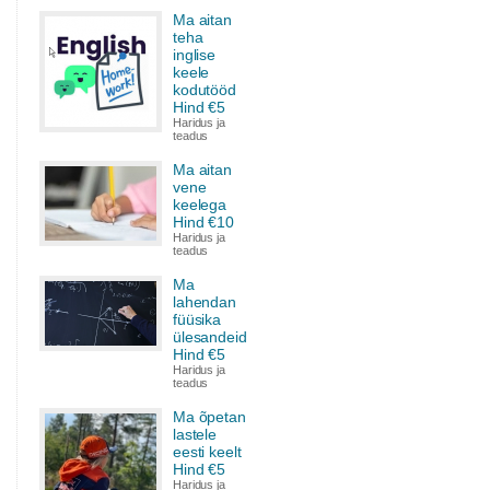
Ma aitan
teha
inglise
keele
kodutööd
Hind €5
Haridus ja
teadus
Ma aitan
vene
keelega
Hind €10
Haridus ja
teadus
Ma
lahendan
füüsika
ülesandeid
Hind €5
Haridus ja
teadus
Ma õpetan
lastele
eesti keelt
Hind €5
Haridus ja