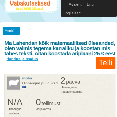
Avaleht
Liitu
Logi sisse
Menüü
Ma Lahendan kõik matemaatilised ülesanded,
olen valmis tegema karraliku ja koostan mis
tahes teksti, Aitan koostada äriplaani 25 € eest
:
Haridus ja teadus
Telli
2
misha
päeva
Hinnangud puuduvad
Hinnanguline
kättetoimetamine
N/A
0
tellimust
Hinnangud
Järjekorras
puuduvad