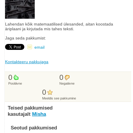
Lahendan kõik matemaatilised ülesanded, aitan koostada
äriplaani ja kirjutada mis tahes teksti.
Jaga seda pakkumist:
email
Kontakteeru pakkujaga
0
0
Positiivne
Negatiivne
0
Meeldis see pakkumine
Teised pakkumised
kasutajalt
Misha
Seotud pakkumised