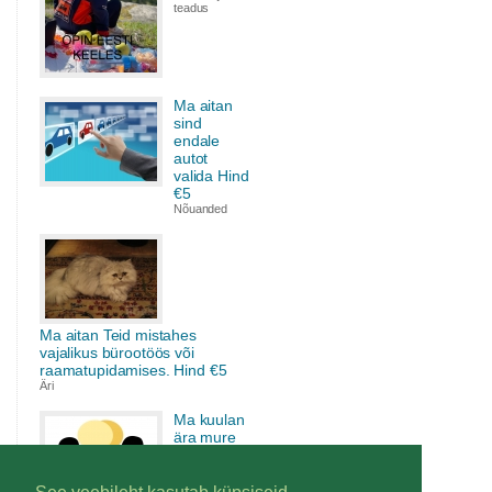
teadus
Ma aitan
sind
endale
autot
valida Hind
€5
Nõuanded
Ma aitan Teid mistahes
vajalikus bürootöös või
raamatupidamises. Hind €5
Äri
Ma kuulan
ära mure
ja toetan,
aitan välja
rääkida