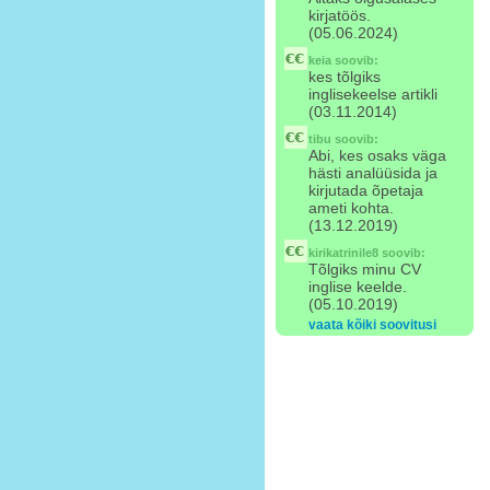
kirjatöös.
(05.06.2024)
keia
soovib:
kes tõlgiks
inglisekeelse artikli
(03.11.2014)
tibu
soovib:
Abi, kes osaks väga
hästi analüüsida ja
kirjutada õpetaja
ameti kohta.
(13.12.2019)
kirikatrinile8
soovib:
Tõlgiks minu CV
inglise keelde.
(05.10.2019)
vaata kõiki soovitusi