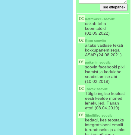
Katrekas95
soovib:
oskab teha
keemiatöid
(02.05.2022)
Rcco
soovib:
aitaks väitluse teksti
kokkupanemisega
ASAP (24.08.2021)
paikeriin
soovib:
soovin facebooki pixli
lsamist ja kodulehe
seadistamise abi
(10.02.2019)
Toivox
soovib:
Tõlgib inglise keelest
eesti keelde mõned
leheküljed. Tänan
ette! (08.04.2019)
Sibullilled
soovib:
kedagi, kes teostaks
integratsiooni emaili
turunduseks ja aitaks
ka kirjapõhjaga