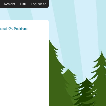
Avaleht
Liitu
Logi sisse
natud: 0% Positiivne