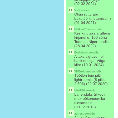
(02.02.2024)
Volli
soovib:
Otsin ruttu abi
bakatöö kirjutamisel :)
(01.04.2021)
MaikenTulev
soovib:
Kes kirjutaks arutleva
kirjandi u. 100 sõna
Toomas Nipernaadist
(28.04.2022)
EvaMarsh
soovib:
Aitaks algtasemel
back endiga. Väga
kiire (10.01.2024)
YKErolovna
soovib:
Töötlen teie pilti
lightroomis (8 piltid
2,50€) (22.07.2020)
Merili90
soovib:
Lahendaks ülikooli
makroökonoomika
ülesandeid.
(09.12.2013)
agnest
soovib:
Aitaks õigusalases