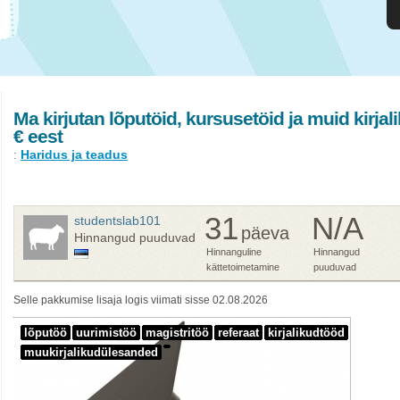
Ma kirjutan lõputöid, kursusetöid ja muid kirja
€ eest
:
Haridus ja teadus
31
N/A
studentslab101
päeva
Hinnangud puuduvad
Hinnanguline
Hinnangud
kättetoimetamine
puuduvad
Selle pakkumise lisaja logis viimati sisse 02.08.2026
lõputöö
uurimistöö
magistritöö
referaat
kirjalikudtööd
muukirjalikudülesanded