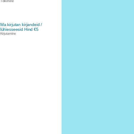
Tõlkimine
Ma kirjutan kirjandeid /
lühiesseesid Hind €5
Kirjutamine