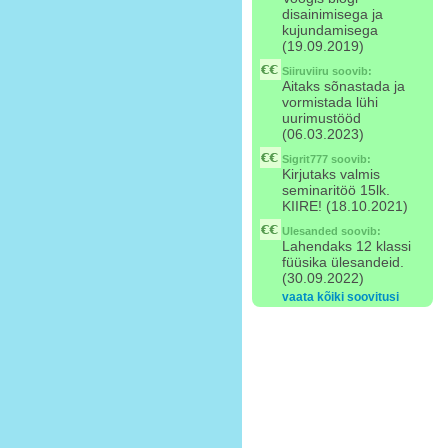
disainimisega ja
kujundamisega
(19.09.2019)
Siiruviiru
soovib:
Aitaks sõnastada ja
vormistada lühi
uurimustööd
(06.03.2023)
Sigrit777
soovib:
Kirjutaks valmis
seminaritöö 15lk.
KIIRE! (18.10.2021)
Ulesanded
soovib:
Lahendaks 12 klassi
füüsika ülesandeid.
(30.09.2022)
vaata kõiki soovitusi