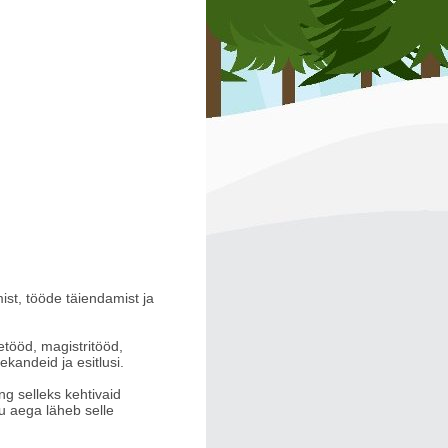
ist, tööde täiendamist ja
etööd, magistritööd,
kandeid ja esitlusi.
g selleks kehtivaid
u aega läheb selle