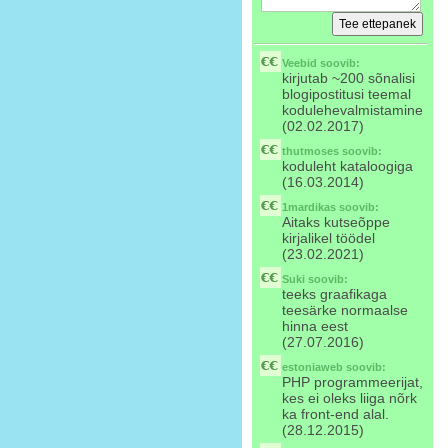
Veebid
soovib:
kirjutab ~200 sõnalisi
blogipostitusi teemal
kodulehevalmistamine
(02.02.2017)
thutmoses
soovib:
koduleht kataloogiga
(16.03.2014)
1mardikas
soovib:
Aitaks kutseõppe
kirjalikel töödel
(23.02.2021)
Suki
soovib:
teeks graafikaga
teesärke normaalse
hinna eest
(27.07.2016)
estoniaweb
soovib:
PHP programmeerijat,
kes ei oleks liiga nõrk
ka front-end alal.
(28.12.2015)