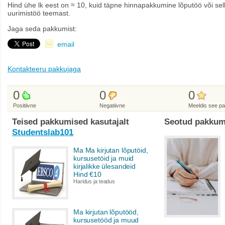
Hind ühe lk eest on ≈ 10, kuid täpne hinnapakkumine lõputöö või sell
uurimistöö teemast.
Jaga seda pakkumist:
email
Kontakteeru pakkujaga
0
0
0
Positiivne
Negatiivne
Meeldis see p
Teised pakkumised kasutajalt
Seotud pakkum
Studentslab101
Ma Ma kirjutan lõputöid,
kursusetöid ja muid
kirjalikke ülesandeid
Hind €10
Haridus ja teadus
Ma kirjutan lõputööd,
kursusetööd ja muud