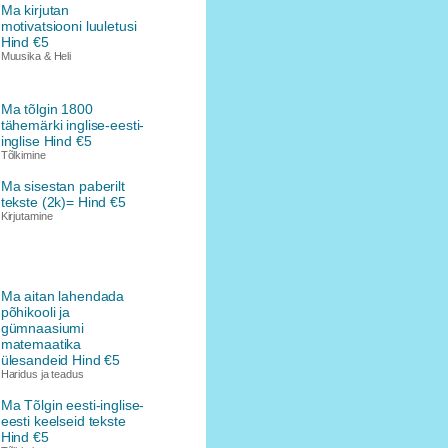
Ma kirjutan
motivatsiooni luuletusi
Hind €5
Muusika & Heli
Ma tõlgin 1800
tähemärki inglise-eesti-
inglise Hind €5
Tõlkimine
Ma sisestan paberilt
tekste (2k)= Hind €5
Kirjutamine
Ma aitan lahendada
põhikooli ja
gümnaasiumi
matemaatika
ülesandeid Hind €5
Haridus ja teadus
Ma Tõlgin eesti-inglise-
eesti keelseid tekste
Hind €5