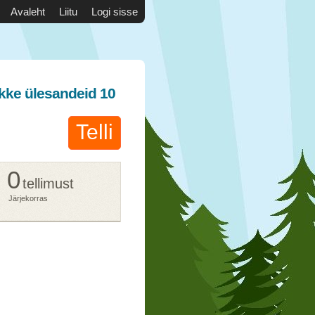
Avaleht
Liitu
Logi sisse
likke ülesandeid 10
Telli
0
tellimust
Järjekorras