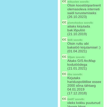
mikuolen
soovib:
Otsin koostööpartnerit
olemasoleva interneti
saidi turustamiseks
(26.10.2023)
pismokodus
soovib:
aitaks kirjutada
bak.lõputöö
(21.10.2019)
Volli
soovib:
Otsin ruttu abi
bakatöö kirjutamisel :)
(01.04.2021)
Viljam
soovib:
Aitaks GIS ArcMap
kodutöödega
(21.01.2021)
tibu
soovib:
Kirjutaks
hariduspoliitilise essee
2000 sõna tähtaeg
04.01.2019
(17.12.2018)
tim87
soovib:
oleks kokku puutunud
Voogis blogi