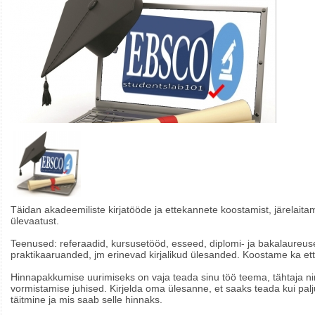
Täidan akadeemiliste kirjatööde ja ettekannete koostamist, järelaitam
ülevaatust.
Teenused: referaadid, kursusetööd, esseed, diplomi- ja bakalaureus
praktikaaruanded, jm erinevad kirjalikud ülesanded. Koostame ka ette
Hinnapakkumise uurimiseks on vaja teada sinu töö teema, tähtaja nin
vormistamise juhised. Kirjelda oma ülesanne, et saaks teada kui palj
täitmine ja mis saab selle hinnaks.