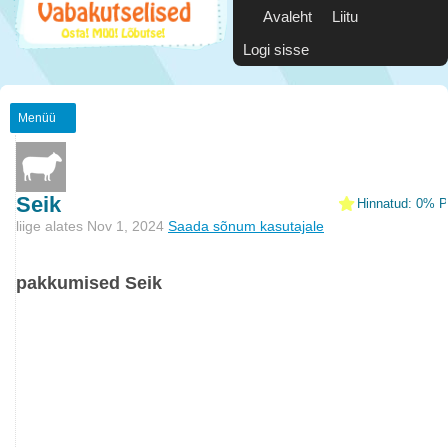
Avaleht
Liitu
Logi sisse
Menüü
Seik
Hinnatud: 0% Po
liige alates Nov 1, 2024
Saada sõnum kasutajale
pakkumised Seik