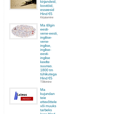
kirjandeid,
loovtöid,
esseesid
Hind €5
Kirjutamine
Ma tõlgin
eesti-
vene-eesti,
ingilise-
vene-
inglise,
inglise-
eesti-
inglise
keelte
suunas.
1800 tm
tühikutega
Hind €5
Tõlkimine
Ma
kujundan
teie
ettevõttele
või muuks
tarbeks