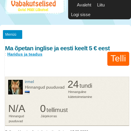
Avaleht
Liitu
Logi sisse
Menüü
Ma õpetan inglise ja eesti keelt 5 € eest
:
Haridus ja teadus
Telli
24
irmel
tundi
Hinnangud puuduvad
Hinnanguline
kättetoimetamine
N/A
0
tellimust
Hinnangud
Järjekorras
puuduvad