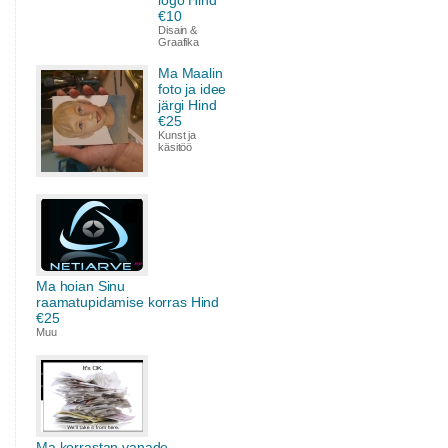
logo Hind
€10
Disain &
Graafika
Ma Maalin
foto ja idee
järgi Hind
€25
Kunst ja
käsitöö
Ma hoian Sinu
raamatupidamise korras Hind
€25
Muu
Ma korrastan vanade