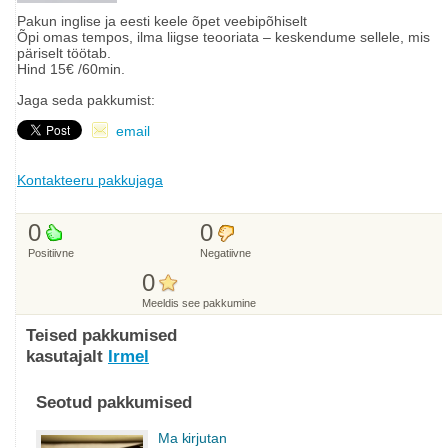
Pakun inglise ja eesti keele õpet veebipõhiselt
Õpi omas tempos, ilma liigse teooriata – keskendume sellele, mis
päriselt töötab.
Hind 15€ /60min.
Jaga seda pakkumist:
email
Kontakteeru pakkujaga
0
0
Positiivne
Negatiivne
0
Meeldis see pakkumine
Teised pakkumised
kasutajalt
Irmel
Seotud pakkumised
Ma kirjutan