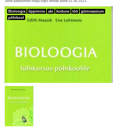
Selle pakkumise lisaja logis viimati sisse 01.06.2023
Bioloogia
õppimine
abi
kodune
töö
gümnaasium
põhikool