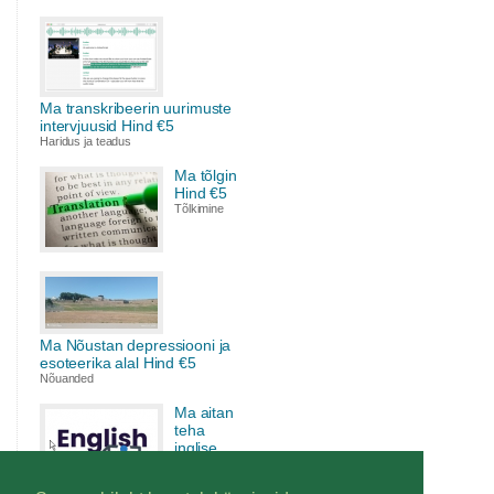
Ma transkribeerin uurimuste
intervjuusid Hind €5
Haridus ja teadus
Ma tõlgin
Hind €5
Tõlkimine
Ma Nõustan depressiooni ja
esoteerika alal Hind €5
Nõuanded
Ma aitan
teha
inglise
keele
kodutööd