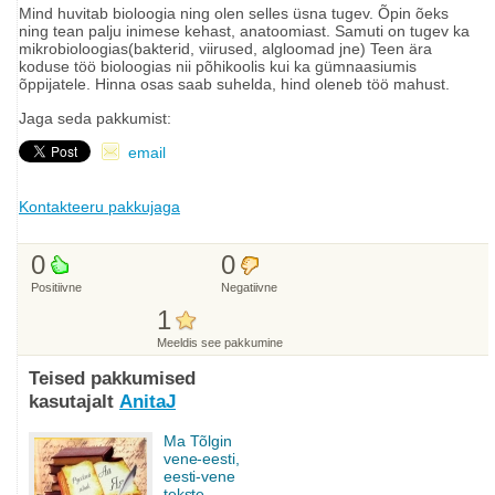
Mind huvitab bioloogia ning olen selles üsna tugev. Õpin õeks
ning tean palju inimese kehast, anatoomiast. Samuti on tugev ka
mikrobioloogias(bakterid, viirused, algloomad jne) Teen ära
koduse töö bioloogias nii põhikoolis kui ka gümnaasiumis
õppijatele. Hinna osas saab suhelda, hind oleneb töö mahust.
Jaga seda pakkumist:
email
Kontakteeru pakkujaga
0
0
Positiivne
Negatiivne
1
Meeldis see pakkumine
Teised pakkumised
kasutajalt
AnitaJ
Ma Tõlgin
vene-eesti,
eesti-vene
tekste