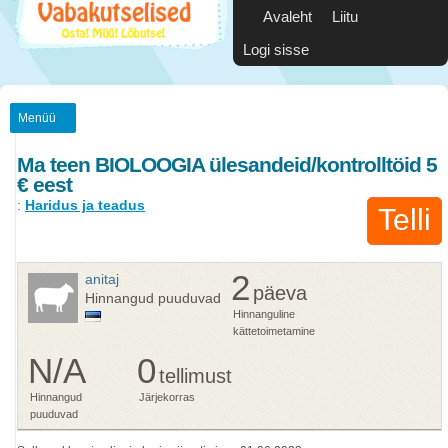
Avaleht
Liitu
Logi sisse
Menüü
Ma teen BIOLOOGIA ülesandeid/kontrolltöid 5
€ eest
:
Haridus ja teadus
Telli
2
anitaj
päeva
Hinnangud puuduvad
Hinnanguline
kättetoimetamine
N/A
0
tellimust
Hinnangud
Järjekorras
puuduvad