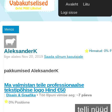
Avaleht
Liitu
Logi sisse
Menüü
AleksanderK
Hinnatud: 0% Po
liige alates Nov 20, 2019
Saada sõnum kasutajale
pakkumised AleksanderK
Ma valmistan teile professionaalse
tekstipõhise logo Hind €50
:
Disain & Graafika
• Töö lõpuni viimise aeg: ~
7 päeva
0% Positiivne
telli nüüd