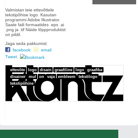
Valmistan teie ettevõttele
tekstipõhise logo. Kasutan
programmi Adobe Illustrator.
Saate faili formaatides .eps .ai
.png ja .tif Näide lõppproduktist
on pildil.
Jaga seda pakkumist:
facebook
email
Tweet
ettevõte
logo
disain
graafiline
logo
graafika
disainer
mul
on
vaja
embleem
tekstilogo
tekstipõhine