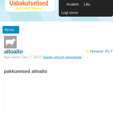
Avaleht
Liitu
Logi sisse
Menüü
alloallo
Hinnatud: 0% Po
liige alates Dec 7, 2022
Saada sõnum kasutajale
pakkumised alloallo