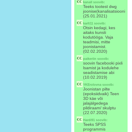
kanall
soovib:
Teeks tootest dwg
joonise(kanalisatsioonipu
(25.01.2021)
karlt11
soovib:
Otsin kedagi, kes
aitaks kunsti
kodutööga. Vaja
teadmisi, mitte
joonistamist.
(02.02.2020)
paikeriin
soovib:
soovin facebooki pixli
lsamist ja kodulehe
seadistamise abi
(10.02.2019)
YKErolovna
soovib:
Joonistan pilte
(epoksiidvaik) Teen
3D käe või
jalajälgedega
pildiraam/ skulptu
(22.07.2020)
Hardi91
soovib:
Teeks SPSS
programmis