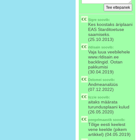
Sigre
soovib:
Kes koostaks äriplaani
EAS Starditoetuse
saamiseks.
(25.10.2013)
rldisain
soovib:
Vaja luua veebilehele
www.rldisain.ee
backlingid. Ootan
pakkumisi
(30.04.2019)
Delomei
soovib:
Andmeanalüüs
(07.12.2022)
lizzie
soovib:
aitaks määrata
turundusplaani kulud
(26.05.2020)
peegelmaastik
soovib:
Tõlge eesti keelest
vene keelde (pikem
artikkel) (04.05.2019)