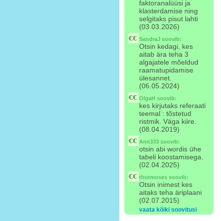
faktoranalüüsi ja
klasterdamise ning
selgitaks pisut lahti
(03.03.2026)
SandraJ
soovib:
Otsin kedagi, kes
aitab ära teha 3
algajatele mõeldud
raamatupidamise
ülesannet.
(06.05.2024)
OlgaH
soovib:
kes kirjutaks referaati
teemal : tõstetud
ristmik. Väga kiire.
(08.04.2019)
Ann333
soovib:
otsin abi wordis ühe
tabeli koostamisega.
(02.04.2025)
thutmoses
soovib:
Otsin inimest kes
aitaks teha äriplaani
(02.07.2015)
vaata kõiki soovitusi