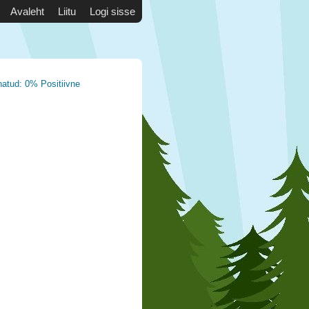
Avaleht
Liitu
Logi sisse
natud: 0% Positiivne