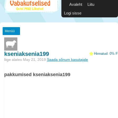
Avaleht
Liitu
Logi sisse
Menüü
kseniaksenia199
Hinnatud: 0% Po
liige alates May 21, 2019
Saada sõnum kasutajale
pakkumised kseniaksenia199