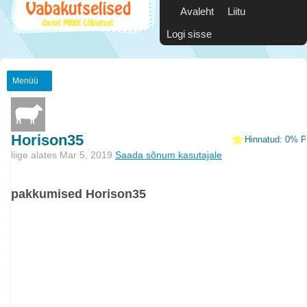
Avaleht
Liitu
Logi sisse
Menüü
Horison35
Hinnatud: 0% Po
liige alates Mar 5, 2019
Saada sõnum kasutajale
pakkumised Horison35