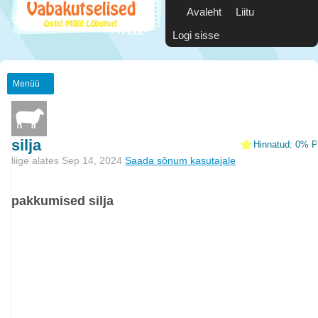
Avaleht
Liitu
Logi sisse
Menüü
silja
Hinnatud: 0% Po
liige alates Sep 14, 2024
Saada sõnum kasutajale
pakkumised silja